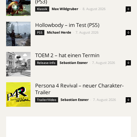
(PS3)
Max Wildgruber
-
8. August 2026
Klassik
0
Hollowbody – im Test (PS5)
Michael Herde
-
7. August 2026
PS5
0
TOEM 2 – hat einen Termin
Sebastian Essner
-
7. August 2026
Release-Info
0
Persona 4 Revival – neuer Charakter-
Trailer
Sebastian Essner
-
7. August 2026
Trailer/Video
0