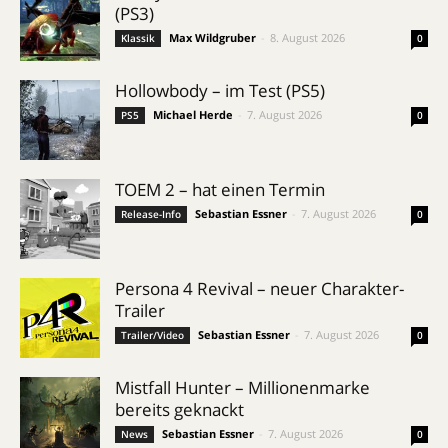
(PS3)
Max Wildgruber
-
8. August 2026
Klassik
0
Hollowbody – im Test (PS5)
Michael Herde
-
7. August 2026
PS5
0
TOEM 2 – hat einen Termin
Sebastian Essner
-
7. August 2026
Release-Info
0
Persona 4 Revival – neuer Charakter-
Trailer
Sebastian Essner
-
7. August 2026
Trailer/Video
0
Mistfall Hunter – Millionenmarke
bereits geknackt
Sebastian Essner
-
7. August 2026
News
0