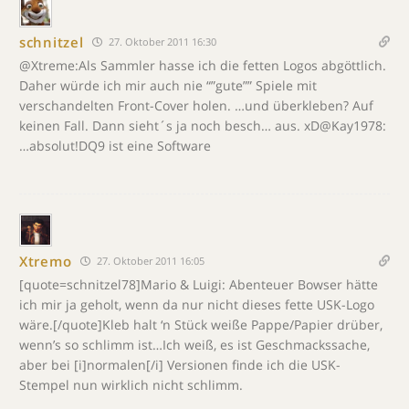
schnitzel
27. Oktober 2011 16:30
@Xtreme:Als Sammler hasse ich die fetten Logos abgöttlich.
Daher würde ich mir auch nie “”gute”” Spiele mit
verschandelten Front-Cover holen. …und überkleben? Auf
keinen Fall. Dann sieht´s ja noch besch… aus. xD@Kay1978:
…absolut!DQ9 ist eine Software
Xtremo
27. Oktober 2011 16:05
[quote=schnitzel78]Mario & Luigi: Abenteuer Bowser hätte
ich mir ja geholt, wenn da nur nicht dieses fette USK-Logo
wäre.[/quote]Kleb halt ‘n Stück weiße Pappe/Papier drüber,
wenn’s so schlimm ist…Ich weiß, es ist Geschmackssache,
aber bei [i]normalen[/i] Versionen finde ich die USK-
Stempel nun wirklich nicht schlimm.