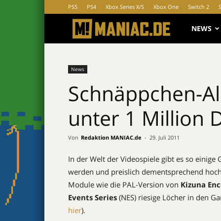
PS5
PS4
Xbox Series X/S
Xbox One
Switch 2
MANIAC.d
NEWS
News
Schnäppchen-Ala
unter 1 Million D
Von
Redaktion MANIAC.de
-
29. Juli 2011
In der Welt der Videospiele gibt es so einige
werden und preislich dementsprechend hoch 
Module wie die PAL-Version von
Kizuna En
Events Series
(NES) riesige Löcher in den G
hier
).