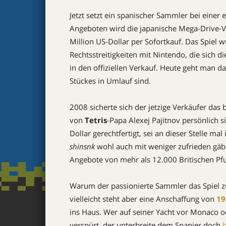
Jetzt setzt ein spanischer Sammler bei einer
Angeboten wird die japanische Mega-Drive-V
Million US-Dollar per Sofortkauf. Das Spiel w
Rechtsstreitigkeiten mit Nintendo, die sich d
in den offiziellen Verkauf. Heute geht man 
Stückes in Umlauf sind.
2008 sicherte sich der jetzige Verkäufer das 
von
Tetris
-Papa Alexej Pajitnov persönlich s
Dollar gerechtfertigt, sei an dieser Stelle mal
shinsnk
wohl auch mit weniger zufrieden gäb
Angebote von mehr als 12.000 Britischen Pfu
Warum der passionierte Sammler das Spiel zum
vielleicht steht aber eine Anschaffung von
19
ins Haus. Wer auf seiner Yacht vor Monaco 
verspürt, der unterbreite dem Spanier doch
h