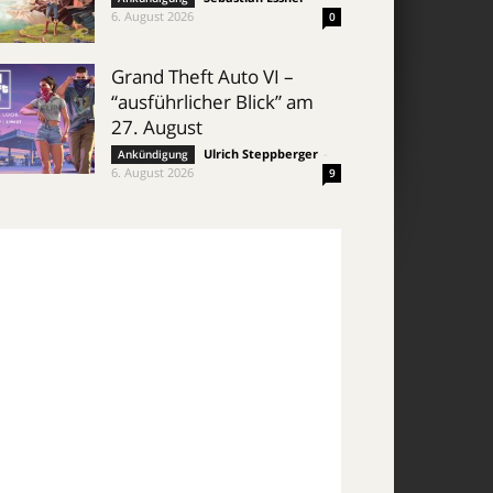
6. August 2026
0
Grand Theft Auto VI –
“ausführlicher Blick” am
27. August
Ulrich Steppberger
-
Ankündigung
6. August 2026
9