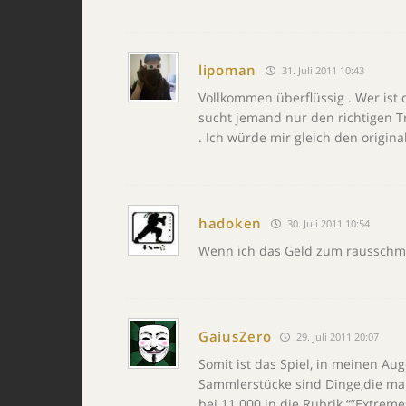
lipoman
31. Juli 2011 10:43
Vollkommen überflüssig . Wer ist 
sucht jemand nur den richtigen Tr
. Ich würde mir gleich den origin
hadoken
30. Juli 2011 10:54
Wenn ich das Geld zum rausschme
GaiusZero
29. Juli 2011 20:07
Somit ist das Spiel, in meinen Au
Sammlerstücke sind Dinge,die man
bei 11.000 in die Rubrik “”Extrem