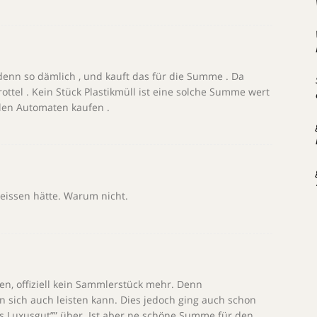
denn so dämlich , und kauft das für die Summe . Da
ottel . Kein Stück Plastikmüll ist eine solche Summe wert
alen Automaten kaufen .
issen hätte. Warum nicht.
gen, offiziell kein Sammlerstück mehr. Denn
 sich auch leisten kann. Dies jedoch ging auch schon
es Luxusgut”” über. Ist aber ne schöne Summe für den