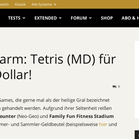
Switch
Klassik
Alle Systeme
e
TESTS
EXTENDED
FORUM
SHOP
ABO & 
rm: Tetris (MD) für
ollar!
9
 Games, die gerne mal als der heilige Gral bezeichnet
gehandelt werden. Aufgrund ihrer Seltenheit reißen
counter
(Neo-Geo) und
Family Fun Fitness Stadium
amer- und Sammler-Geldbeutel (beispielsweise
hier
und