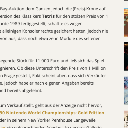
 eBay-Auktion dem Ganzen jedoch die (Preis)-Krone auf.
ersion des Klassikers
Tetris
für den stolzen Preis von 1
urde 1989 fertiggestellt, schaffte es wegen
ie alleinigen Konsolenrechte gesichert hatten, jedoch nie
davon aus, dass noch etwa zehn Module des seltenen
begehrte Stück für 11.000 Euro und ließ sich das Spiel
ignieren. Ob diese Unterschrift den Preis von 1 Million
 in Frage gestellt, Fakt scheint aber, dass sich Verkäufer
e. Jedoch habe er nach eigenen Angaben bereits
nd bereits abgelehnt.
 Verkauf stellt, geht aus der Anzeige nicht hervor,
90 Nintendo World Championships: Gold Edition
oder in seinem New Yorker Penthouse Langeweile
ier
ein entsprechendes Angebot. In unserer Gallerie