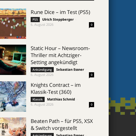
Rune Dice – im Test (PS5)
Ulrich Steppberger
-
PS5
6. August 2026
0
Static Hour – Newsroom-
Thriller mit Achtziger-
Setting angekündigt
Sebastian Essner
-
Ankündigung
6. August 2026
0
Knights Contract – im
Klassik-Test (360)
Matthias Schmid
-
Klassik
6. August 2026
0
Beaten Path – für PS5, XSX
& Switch vorgestellt
Sebastian Essner
-
Ankündigung