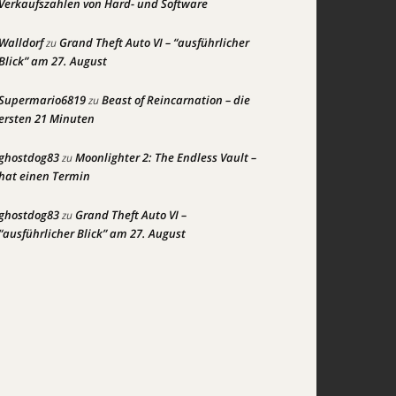
Verkaufszahlen von Hard- und Software
Walldorf
Grand Theft Auto VI – “ausführlicher
zu
Blick” am 27. August
Supermario6819
Beast of Reincarnation – die
zu
ersten 21 Minuten
ghostdog83
Moonlighter 2: The Endless Vault –
zu
hat einen Termin
ghostdog83
Grand Theft Auto VI –
zu
“ausführlicher Blick” am 27. August