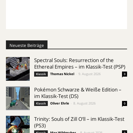
Neueste Beiträge
Spectral Souls: Resurrection of the
Ethereal Empires – im Klassik-Test (PSP)
Thomas Nickel
-
9. August 2026
Klassik
0
Pokémon Schwarze & Weiße Edition –
im Klassik-Test (DS)
Oliver Ehrle
-
8. August 2026
Klassik
0
Trinity: Souls of Zill O’ll – im Klassik-Test
(PS3)
Max Wildgruber
-
8. August 2026
Klassik
0