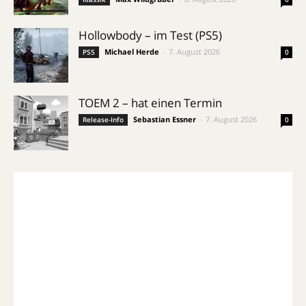
Hollowbody – im Test (PS5)
Michael Herde
-
7. August 2026
PS5
0
TOEM 2 – hat einen Termin
Sebastian Essner
-
7. August 2026
Release-Info
0