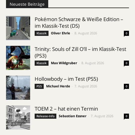
Neueste Beiträge
Pokémon Schwarze & Weiße Edition –
im Klassik-Test (DS)
Oliver Ehrle
-
8. August 2026
Klassik
0
Trinity: Souls of Zill O’ll – im Klassik-Test
(PS3)
Max Wildgruber
-
8. August 2026
Klassik
0
Hollowbody – im Test (PS5)
Michael Herde
-
7. August 2026
PS5
0
TOEM 2 – hat einen Termin
Sebastian Essner
-
7. August 2026
Release-Info
0