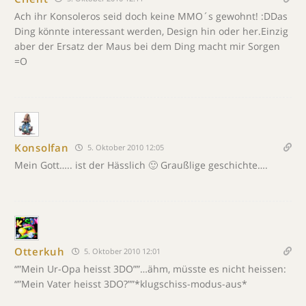
Ach ihr Konsoleros seid doch keine MMO´s gewohnt! :DDas
Ding könnte interessant werden, Design hin oder her.Einzig
aber der Ersatz der Maus bei dem Ding macht mir Sorgen
=O
Konsolfan
5. Oktober 2010 12:05
Mein Gott….. ist der Hässlich 🙂 Graußlige geschichte….
Otterkuh
5. Oktober 2010 12:01
“”Mein Ur-Opa heisst 3DO””…ähm, müsste es nicht heissen:
“”Mein Vater heisst 3DO?””*klugschiss-modus-aus*