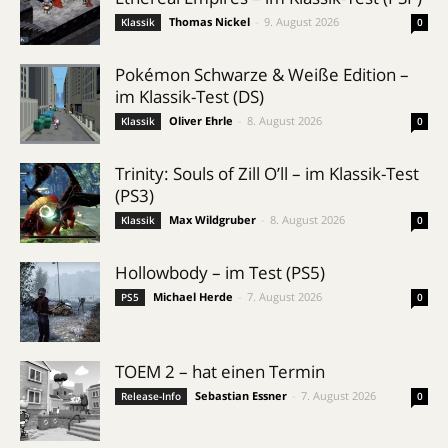
Thomas Nickel
-
9. August 2026
Klassik
0
Pokémon Schwarze & Weiße Edition –
im Klassik-Test (DS)
Oliver Ehrle
-
8. August 2026
Klassik
0
Trinity: Souls of Zill O’ll – im Klassik-Test
(PS3)
Max Wildgruber
-
8. August 2026
Klassik
0
Hollowbody – im Test (PS5)
Michael Herde
-
7. August 2026
PS5
0
TOEM 2 – hat einen Termin
Sebastian Essner
-
7. August 2026
Release-Info
0