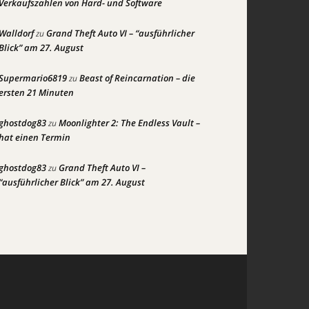
Verkaufszahlen von Hard- und Software
Walldorf
Grand Theft Auto VI – “ausführlicher
zu
Blick” am 27. August
Supermario6819
Beast of Reincarnation – die
zu
ersten 21 Minuten
ghostdog83
Moonlighter 2: The Endless Vault –
zu
hat einen Termin
ghostdog83
Grand Theft Auto VI –
zu
“ausführlicher Blick” am 27. August