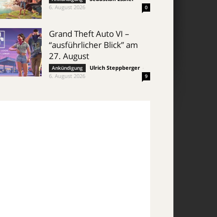
6. August 2026
0
Grand Theft Auto VI –
“ausführlicher Blick” am
27. August
Ulrich Steppberger
-
Ankündigung
6. August 2026
9