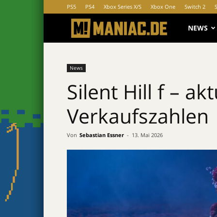
PS5
PS4
Xbox Series X/S
Xbox One
Switch 2
MANIAC.d
NEWS
News
Silent Hill f – ak
Verkaufszahlen
Von
Sebastian Essner
-
13. Mai 2026