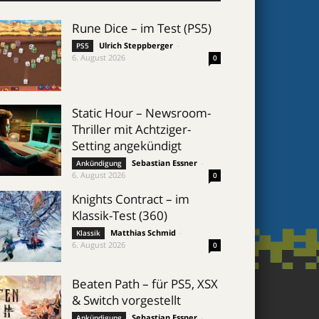
Rune Dice – im Test (PS5)
Ulrich Steppberger
-
PS5
6. August 2026
0
Static Hour – Newsroom-
Thriller mit Achtziger-
Setting angekündigt
Sebastian Essner
-
Ankündigung
6. August 2026
0
Knights Contract – im
Klassik-Test (360)
Matthias Schmid
-
Klassik
6. August 2026
0
Beaten Path – für PS5, XSX
& Switch vorgestellt
Sebastian Essner
-
Ankündigung