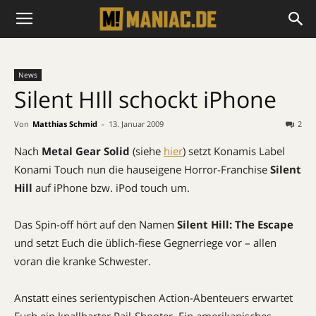
News
Silent HIll schockt iPhone
Von
Matthias Schmid
-
13. Januar 2009
2
Nach
Metal Gear Solid
(siehe
hier
) setzt Konamis Label
Konami
Touch nun die hauseigene Horror-Franchise
Silent
Hill
auf iPhone bzw. iPod touch um.
Das Spin-off hört auf den Namen
Silent Hill: The Escape
und setzt Euch die üblich-fiese Gegnerriege vor – allen
voran die kranke Schwester.
Anstatt eines serientypischen Action-Abenteuers erwartet