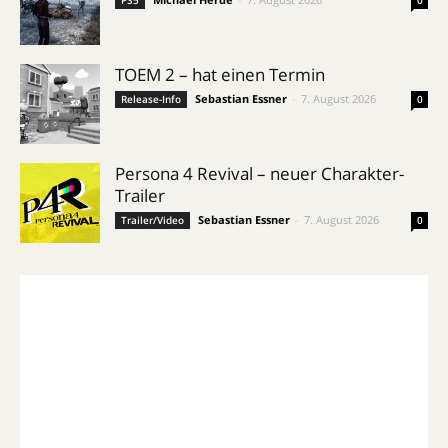
TOEM 2 – hat einen Termin
Sebastian Essner
-
7. August 2026
Release-Info
0
Persona 4 Revival – neuer Charakter-
Trailer
Sebastian Essner
-
7. August 2026
Trailer/Video
0