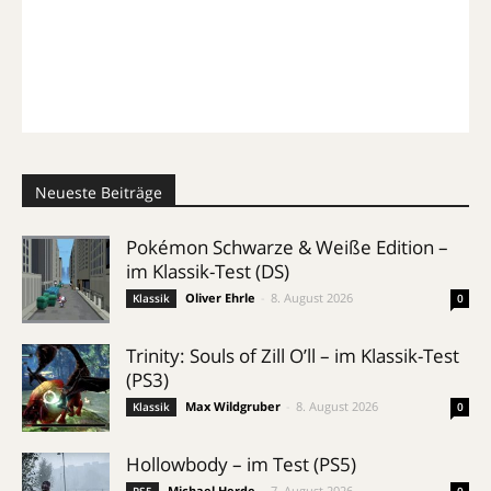
Neueste Beiträge
Pokémon Schwarze & Weiße Edition –
im Klassik-Test (DS)
Oliver Ehrle
-
8. August 2026
Klassik
0
Trinity: Souls of Zill O’ll – im Klassik-Test
(PS3)
Max Wildgruber
-
8. August 2026
Klassik
0
Hollowbody – im Test (PS5)
Michael Herde
-
7. August 2026
PS5
0