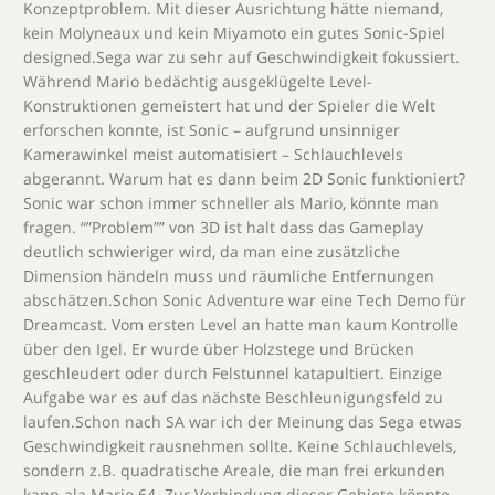
Konzeptproblem. Mit dieser Ausrichtung hätte niemand,
kein Molyneaux und kein Miyamoto ein gutes Sonic-Spiel
designed.Sega war zu sehr auf Geschwindigkeit fokussiert.
Während Mario bedächtig ausgeklügelte Level-
Konstruktionen gemeistert hat und der Spieler die Welt
erforschen konnte, ist Sonic – aufgrund unsinniger
Kamerawinkel meist automatisiert – Schlauchlevels
abgerannt. Warum hat es dann beim 2D Sonic funktioniert?
Sonic war schon immer schneller als Mario, könnte man
fragen. “”Problem”” von 3D ist halt dass das Gameplay
deutlich schwieriger wird, da man eine zusätzliche
Dimension händeln muss und räumliche Entfernungen
abschätzen.Schon Sonic Adventure war eine Tech Demo für
Dreamcast. Vom ersten Level an hatte man kaum Kontrolle
über den Igel. Er wurde über Holzstege und Brücken
geschleudert oder durch Felstunnel katapultiert. Einzige
Aufgabe war es auf das nächste Beschleunigungsfeld zu
laufen.Schon nach SA war ich der Meinung das Sega etwas
Geschwindigkeit rausnehmen sollte. Keine Schlauchlevels,
sondern z.B. quadratische Areale, die man frei erkunden
kann ala Mario 64. Zur Verbindung dieser Gebiete könnte