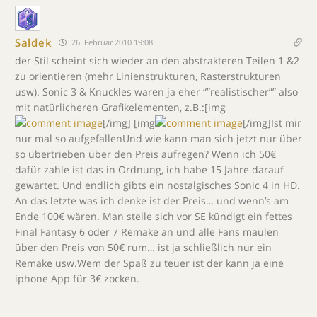
Saldek
26. Februar 2010 19:08
der Stil scheint sich wieder an den abstrakteren Teilen 1 &2
zu orientieren (mehr Linienstrukturen, Rasterstrukturen
usw). Sonic 3 & Knuckles waren ja eher “”realistischer”” also
mit natürlicheren Grafikelementen, z.B.:[img
[/img] [img
[/img]Ist mir
nur mal so aufgefallenUnd wie kann man sich jetzt nur über
so übertrieben über den Preis aufregen? Wenn ich 50€
dafür zahle ist das in Ordnung, ich habe 15 Jahre darauf
gewartet. Und endlich gibts ein nostalgisches Sonic 4 in HD.
An das letzte was ich denke ist der Preis… und wenn’s am
Ende 100€ wären. Man stelle sich vor SE kündigt ein fettes
Final Fantasy 6 oder 7 Remake an und alle Fans maulen
über den Preis von 50€ rum… ist ja schließlich nur ein
Remake usw.Wem der Spaß zu teuer ist der kann ja eine
iphone App für 3€ zocken.