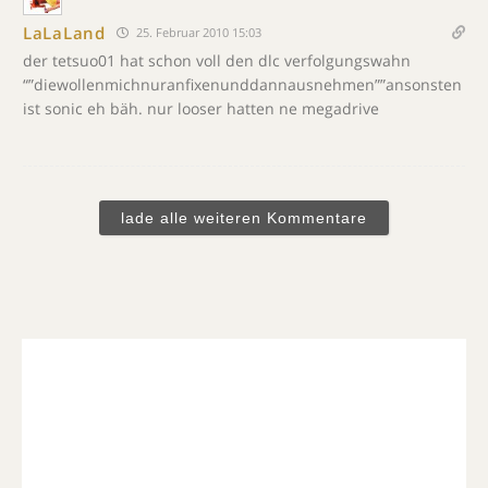
LaLaLand
25. Februar 2010 15:03
der tetsuo01 hat schon voll den dlc verfolgungswahn
“”diewollenmichnuranfixenunddannausnehmen””ansonsten
ist sonic eh bäh. nur looser hatten ne megadrive
lade alle weiteren Kommentare