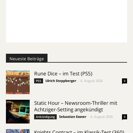
Neueste Beiträge
Rune Dice – im Test (PS5)
Ulrich Steppberger
-
6. August 2026
PS5
0
Static Hour – Newsroom-Thriller mit
Achtziger-Setting angekündigt
Sebastian Essner
-
6. August 2026
Ankündigung
0
Knights Contract – im Klassik-Test (360)