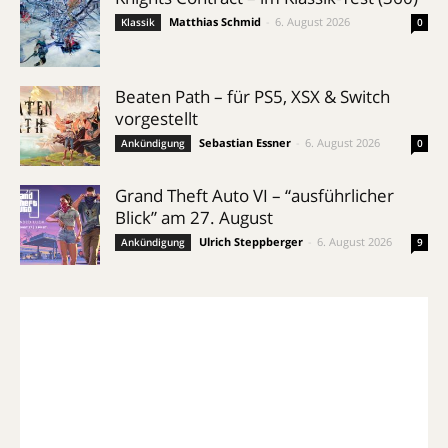
Matthias Schmid
-
6. August 2026
Klassik
0
Beaten Path – für PS5, XSX & Switch
vorgestellt
Sebastian Essner
-
6. August 2026
Ankündigung
0
Grand Theft Auto VI – “ausführlicher
Blick” am 27. August
Ulrich Steppberger
-
6. August 2026
Ankündigung
9