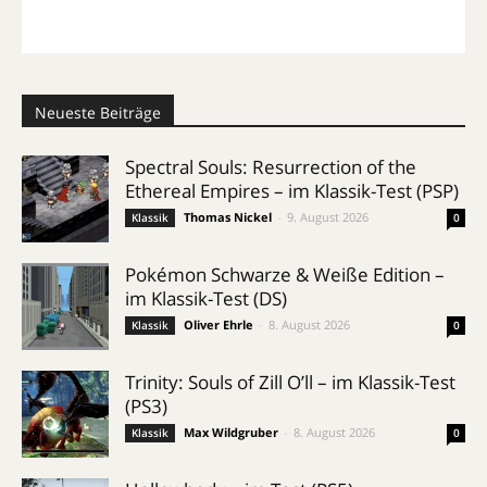
Neueste Beiträge
Spectral Souls: Resurrection of the
Ethereal Empires – im Klassik-Test (PSP)
Thomas Nickel
-
9. August 2026
Klassik
0
Pokémon Schwarze & Weiße Edition –
im Klassik-Test (DS)
Oliver Ehrle
-
8. August 2026
Klassik
0
Trinity: Souls of Zill O’ll – im Klassik-Test
(PS3)
Max Wildgruber
-
8. August 2026
Klassik
0