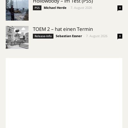
Hollowbody – im Test (PS5)
Michael Herde
-
7. August 2026
PS5
0
TOEM 2 – hat einen Termin
Sebastian Essner
-
7. August 2026
Release-Info
0