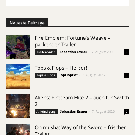
Neueste Beiträge
Fire Emblem: Fortune’s Weave –
packender Trailer
Sebastian Essner
-
7. August 2026
Trailer/Video
0
Tops & Flops – Heißer!
TopFlopBot
-
7. August 2026
Tops & Flops
0
Aliens: Fireteam Elite 2 – auch für Switch
2
Sebastian Essner
-
7. August 2026
Ankündigung
0
Onimusha: Way of the Sword – frischer
Trailer