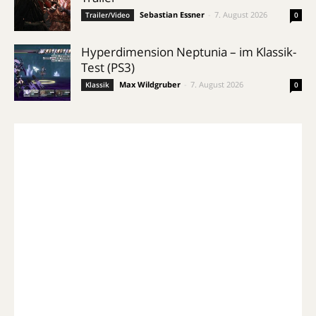
Sebastian Essner
-
7. August 2026
Trailer/Video
0
Hyperdimension Neptunia – im Klassik-
Test (PS3)
Max Wildgruber
-
7. August 2026
Klassik
0