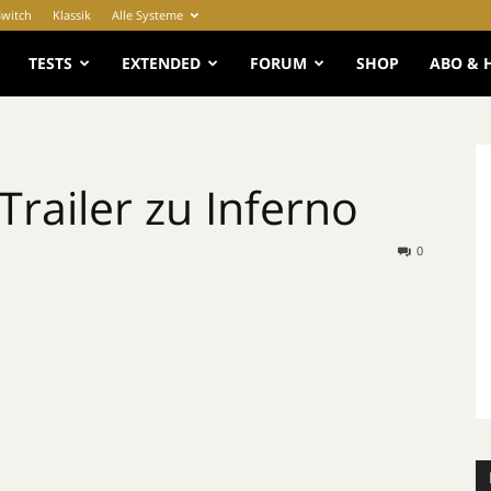
Switch
Klassik
Alle Systeme
e
TESTS
EXTENDED
FORUM
SHOP
ABO & 
Trailer zu Inferno
0