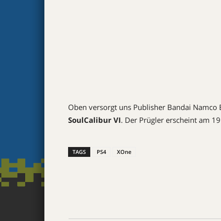
Oben versorgt uns Publisher Bandai Namco E
SoulCalibur VI
. Der Prügler erscheint am 1
TAGS
PS4
XOne