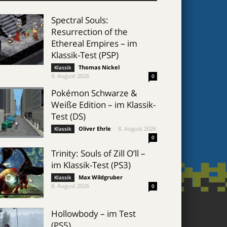
Spectral Souls:
Resurrection of the
Ethereal Empires – im
Klassik-Test (PSP)
Thomas Nickel
-
Klassik
9. August 2026
0
Pokémon Schwarze &
Weiße Edition – im Klassik-
Test (DS)
Oliver Ehrle
-
8. August 2026
Klassik
0
Trinity: Souls of Zill O’ll –
im Klassik-Test (PS3)
Max Wildgruber
-
Klassik
8. August 2026
0
Hollowbody – im Test
(PS5)