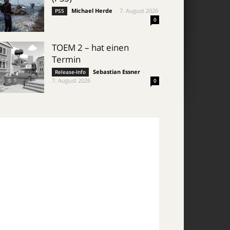
Michael Herde
-
7. August 2026
PS5
0
TOEM 2 – hat einen
Termin
Sebastian Essner
-
Release-Info
7. August 2026
0