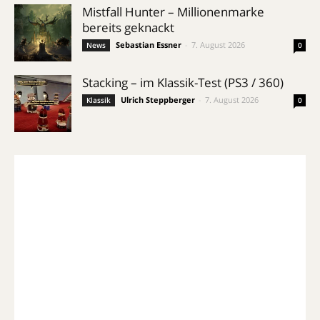
Mistfall Hunter – Millionenmarke
bereits geknackt
Sebastian Essner
-
7. August 2026
News
0
Stacking – im Klassik-Test (PS3 / 360)
Ulrich Steppberger
-
7. August 2026
Klassik
0