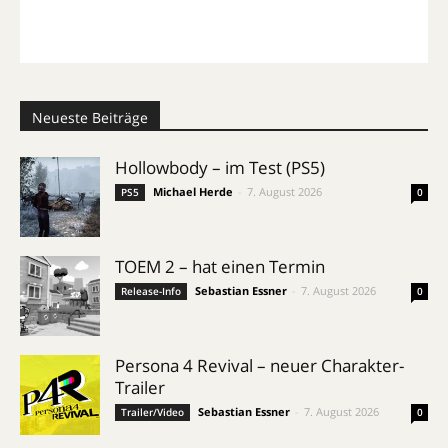
Neueste Beiträge
Hollowbody – im Test (PS5)
Michael Herde
-
7. August 2026
PS5
0
TOEM 2 – hat einen Termin
Sebastian Essner
-
7. August 2026
Release-Info
0
Persona 4 Revival – neuer Charakter-
Trailer
Sebastian Essner
-
7. August 2026
Trailer/Video
0