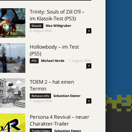
Trinity: Souls of Zill O’ll –
im Klassik-Test (PS3)
Max Wildgruber
-
Klassik
8. August 2026
0
Hollowbody – im Test
(PS5)
Michael Herde
-
7. August 2026
PS5
0
TOEM 2 – hat einen
Termin
Sebastian Essner
-
Release-Info
7. August 2026
0
Persona 4 Revival – neuer
Charakter-Trailer
Sebastian Essner
-
Trailer/Video