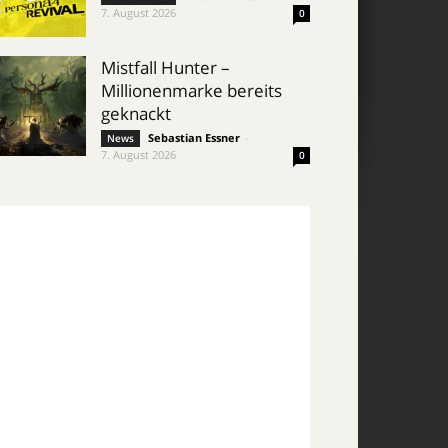
7. August 2026
0
Mistfall Hunter –
Millionenmarke bereits
geknackt
Sebastian Essner
-
News
7. August 2026
0