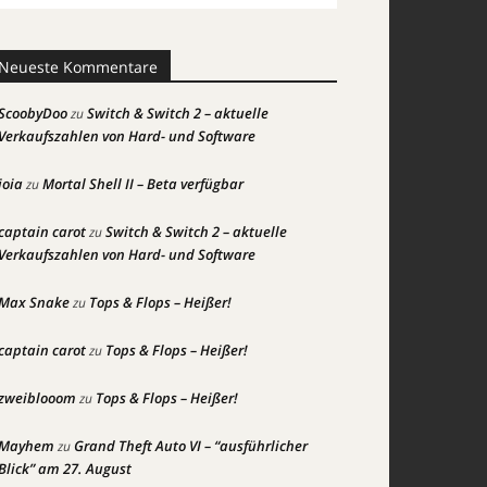
Neueste Kommentare
ScoobyDoo
Switch & Switch 2 – aktuelle
zu
Verkaufszahlen von Hard- und Software
joia
Mortal Shell II – Beta verfügbar
zu
captain carot
Switch & Switch 2 – aktuelle
zu
Verkaufszahlen von Hard- und Software
Max Snake
Tops & Flops – Heißer!
zu
captain carot
Tops & Flops – Heißer!
zu
zweiblooom
Tops & Flops – Heißer!
zu
Mayhem
Grand Theft Auto VI – “ausführlicher
zu
Blick” am 27. August