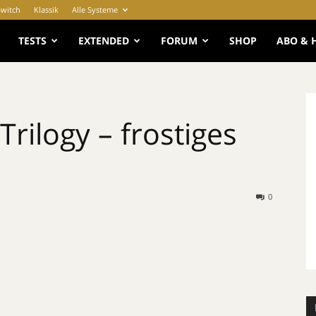
Switch
Klassik
Alle Systeme
e
TESTS
EXTENDED
FORUM
SHOP
ABO & 
Trilogy – frostiges
0