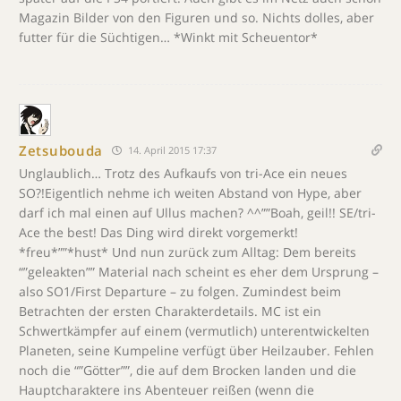
Magazin Bilder von den Figuren und so. Nichts dolles, aber
futter für die Süchtigen… *Winkt mit Scheuentor*
Zetsubouda
14. April 2015 17:37
Unglaublich… Trotz des Aufkaufs von tri-Ace ein neues
SO?!Eigentlich nehme ich weiten Abstand von Hype, aber
darf ich mal einen auf Ullus machen? ^^””Boah, geil!! SE/tri-
Ace the best! Das Ding wird direkt vorgemerkt!
*freu*””*hust* Und nun zurück zum Alltag: Dem bereits
“”geleakten”” Material nach scheint es eher dem Ursprung –
also SO1/First Departure – zu folgen. Zumindest beim
Betrachten der ersten Charakterdetails. MC ist ein
Schwertkämpfer auf einem (vermutlich) unterentwickelten
Planeten, seine Kumpeline verfügt über Heilzauber. Fehlen
noch die “”Götter””, die auf dem Brocken landen und die
Hauptcharaktere ins Abenteuer reißen (wenn die