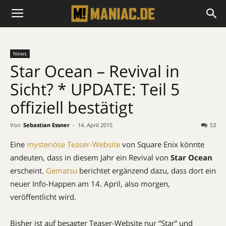
News
Star Ocean – Revival in
Sicht? * UPDATE: Teil 5
offiziell bestätigt
Von
Sebastian Essner
-
14. April 2015
53
Eine
mysteriöse Teaser-Website
von Square Enix könnte
andeuten, dass in diesem Jahr ein Revival von
Star Ocean
erscheint.
Gematsu
berichtet ergänzend dazu, dass dort ein
neuer Info-Happen am 14. April, also morgen,
veröffentlicht wird.
Bisher ist auf besagter Teaser-Website nur “Star” und