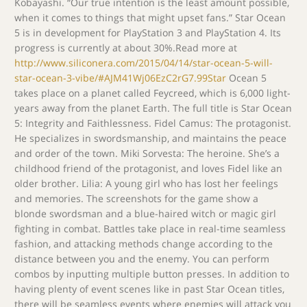
Kobayashi. “Our true intention is the least amount possible,
when it comes to things that might upset fans.” Star Ocean
5 is in development for PlayStation 3 and PlayStation 4. Its
progress is currently at about 30%.Read more at
http://www.siliconera.com/2015/04/14/star-ocean-5-will-
star-ocean-3-vibe/#AJM41Wj06EzC2rG7.99Star
Ocean 5
takes place on a planet called Feycreed, which is 6,000 light-
years away from the planet Earth. The full title is Star Ocean
5: Integrity and Faithlessness. Fidel Camus: The protagonist.
He specializes in swordsmanship, and maintains the peace
and order of the town. Miki Sorvesta: The heroine. She’s a
childhood friend of the protagonist, and loves Fidel like an
older brother. Lilia: A young girl who has lost her feelings
and memories. The screenshots for the game show a
blonde swordsman and a blue-haired witch or magic girl
fighting in combat. Battles take place in real-time seamless
fashion, and attacking methods change according to the
distance between you and the enemy. You can perform
combos by inputting multiple button presses. In addition to
having plenty of event scenes like in past Star Ocean titles,
there will be seamless events where enemies will attack you