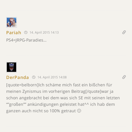
Pariah
14. April 2015 14:13
PS4=JRPG-Paradies…
DerPanda
14. April 2015 14:08
[quote=belborn]Ich schäme mich fast ein bißchen für
meinen Zynismus im vorherigen Beitrag[/quote]war ja
schon angebracht bei dem was sich SE mit seinen letzten
“”großen”” ankündigungen geleistet hat^^ ich hab dem
ganzen auch nicht so 100% getraut 🙂