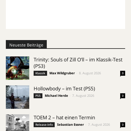
Neueste Beiträge
Trinity: Souls of Zill O’ll – im Klassik-Test
(PS3)
Max Wildgruber
-
8. August 2026
Klassik
0
Hollowbody – im Test (PS5)
Michael Herde
-
7. August 2026
PS5
0
TOEM 2 – hat einen Termin
Sebastian Essner
-
7. August 2026
Release-Info
0