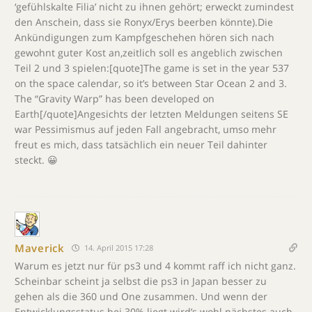
‘gefühlskalte Filia’ nicht zu ihnen gehört; erweckt zumindest
den Anschein, dass sie Ronyx/Erys beerben könnte).Die
Ankündigungen zum Kampfgeschehen hören sich nach
gewohnt guter Kost an,zeitlich soll es angeblich zwischen
Teil 2 und 3 spielen:[quote]The game is set in the year 537
on the space calendar, so it’s between Star Ocean 2 and 3.
The “Gravity Warp” has been developed on
Earth[/quote]Angesichts der letzten Meldungen seitens SE
war Pessimismus auf jeden Fall angebracht, umso mehr
freut es mich, dass tatsächlich ein neuer Teil dahinter
steckt. 😀
Maverick
14. April 2015 17:28
Warum es jetzt nur für ps3 und 4 kommt raff ich nicht ganz.
Scheinbar scheint ja selbst die ps3 in Japan besser zu
gehen als die 360 und One zusammen. Und wenn der
Entwicklungsstatus bei 30% liegt wird’s wohl nächstes auch