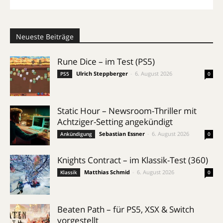
Neueste Beiträge
Rune Dice – im Test (PS5)
Ulrich Steppberger
-
6. August 2026
PS5
0
Static Hour – Newsroom-Thriller mit
Achtziger-Setting angekündigt
Sebastian Essner
-
6. August 2026
Ankündigung
0
Knights Contract – im Klassik-Test (360)
Matthias Schmid
-
6. August 2026
Klassik
0
Beaten Path – für PS5, XSX & Switch
vorgestellt