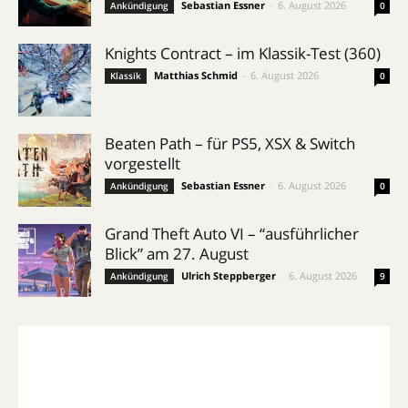
Sebastian Essner
-
6. August 2026
Ankündigung
0
Knights Contract – im Klassik-Test (360)
Matthias Schmid
-
6. August 2026
Klassik
0
Beaten Path – für PS5, XSX & Switch
vorgestellt
Sebastian Essner
-
6. August 2026
Ankündigung
0
Grand Theft Auto VI – “ausführlicher
Blick” am 27. August
Ulrich Steppberger
-
6. August 2026
Ankündigung
9