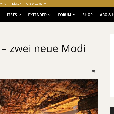
Switch
Klassik
Alle Systeme
e
TESTS
EXTENDED
FORUM
SHOP
ABO & 
 – zwei neue Modi
0