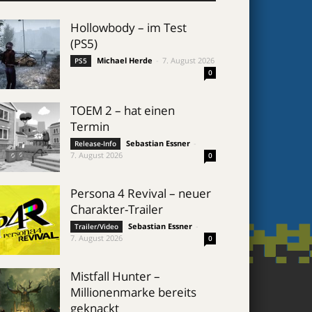
Hollowbody – im Test
(PS5)
Michael Herde
-
7. August 2026
PS5
0
TOEM 2 – hat einen
Termin
Sebastian Essner
-
Release-Info
7. August 2026
0
Persona 4 Revival – neuer
Charakter-Trailer
Sebastian Essner
-
Trailer/Video
7. August 2026
0
Mistfall Hunter –
Millionenmarke bereits
geknackt