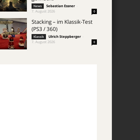
Sebastian Essner
-
News
7. August 2026
0
Stacking – im Klassik-Test
(PS3 / 360)
Ulrich Steppberger
-
Klassik
7. August 2026
0