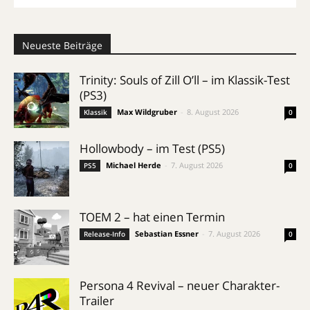
Neueste Beiträge
Trinity: Souls of Zill O’ll – im Klassik-Test
(PS3)
Max Wildgruber
-
8. August 2026
Klassik
0
Hollowbody – im Test (PS5)
Michael Herde
-
7. August 2026
PS5
0
TOEM 2 – hat einen Termin
Sebastian Essner
-
7. August 2026
Release-Info
0
Persona 4 Revival – neuer Charakter-
Trailer