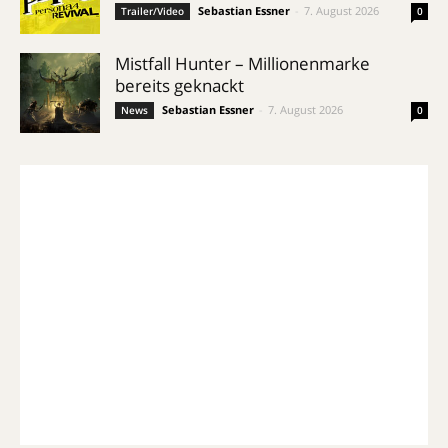
Sebastian Essner
-
7. August 2026
Trailer/Video
0
Mistfall Hunter – Millionenmarke
bereits geknackt
Sebastian Essner
-
7. August 2026
News
0