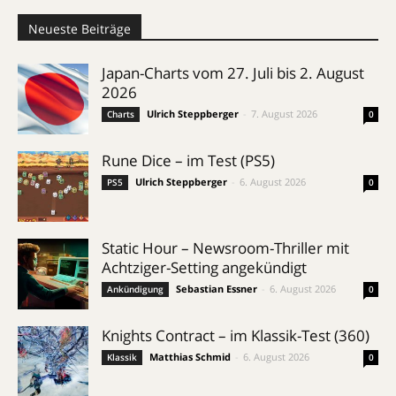
Neueste Beiträge
Japan-Charts vom 27. Juli bis 2. August
2026
Ulrich Steppberger
-
7. August 2026
Charts
0
Rune Dice – im Test (PS5)
Ulrich Steppberger
-
6. August 2026
PS5
0
Static Hour – Newsroom-Thriller mit
Achtziger-Setting angekündigt
Sebastian Essner
-
6. August 2026
Ankündigung
0
Knights Contract – im Klassik-Test (360)
Matthias Schmid
-
6. August 2026
Klassik
0