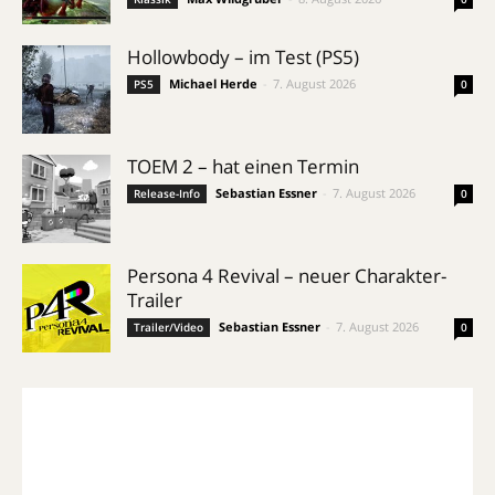
Hollowbody – im Test (PS5)
Michael Herde
-
7. August 2026
PS5
0
TOEM 2 – hat einen Termin
Sebastian Essner
-
7. August 2026
Release-Info
0
Persona 4 Revival – neuer Charakter-
Trailer
Sebastian Essner
-
7. August 2026
Trailer/Video
0