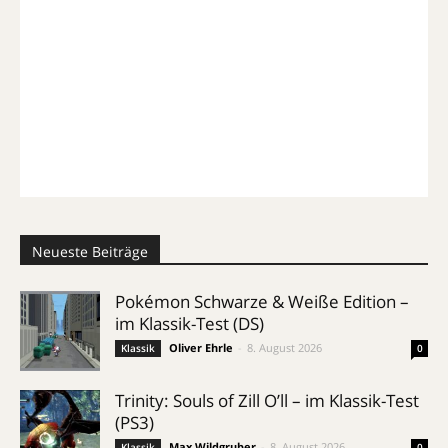
Neueste Beiträge
Pokémon Schwarze & Weiße Edition –
im Klassik-Test (DS)
Oliver Ehrle
-
8. August 2026
Klassik
0
Trinity: Souls of Zill O’ll – im Klassik-Test
(PS3)
Max Wildgruber
-
8. August 2026
Klassik
0