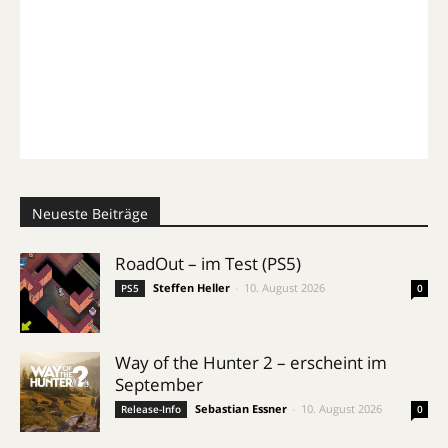
Neueste Beiträge
RoadOut – im Test (PS5)
Steffen Heller
-
10. August 2026
PS5
0
Way of the Hunter 2 – erscheint im
September
Sebastian Essner
-
10. August 2026
Release-Info
0