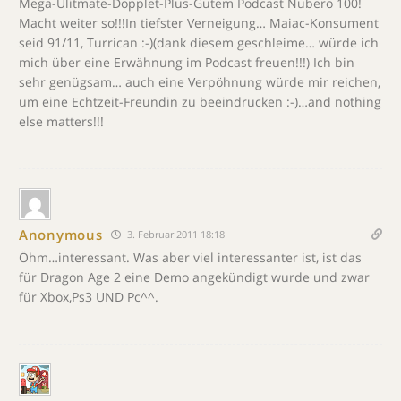
Mega-Ulitmate-Dopplet-Plus-Gutem Podcast Nubero 100!
Macht weiter so!!!In tiefster Verneigung… Maiac-Konsument
seid 91/11, Turrican :-)(dank diesem geschleime… würde ich
mich über eine Erwähnung im Podcast freuen!!!) Ich bin
sehr genügsam… auch eine Verpöhnung würde mir reichen,
um eine Echtzeit-Freundin zu beeindrucken :-)…and nothing
else matters!!!
Anonymous
3. Februar 2011 18:18
Öhm…interessant. Was aber viel interessanter ist, ist das
für Dragon Age 2 eine Demo angekündigt wurde und zwar
für Xbox,Ps3 UND Pc^^.