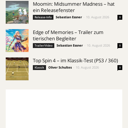
Moomin: Midsummer Madness – hat
ein Releasefenster
Sebastian Essner
-
10. August 2026
Release-Info
0
Edge of Memories – Trailer zum
tierischen Begleiter
Sebastian Essner
-
10. August 2026
Trailer/Video
0
Top Spin 4 – im Klassik-Test (PS3 / 360)
Oliver Schultes
-
10. August 2026
Klassik
0