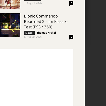
5. August 2026
0
Bionic Commando
Rearmed 2 – im Klassik-
Test (PS3 / 360)
Thomas Nickel
-
Klassik
5. August 2026
0