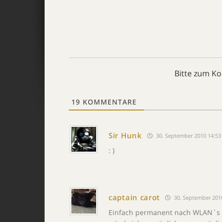
Bitte zum K
19
KOMMENTARE
Sir Hunk
30. September 2010 14:53
: )
captain carot
30. September 201
Einfach permanent nach WLAN´s in