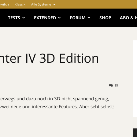
Switch
Klassik
Alle Systeme
e
TESTS
EXTENDED
FORUM
SHOP
ABO & 
hter IV 3D Edition
19
terwegs und dazu noch in 3D nicht spannend genug,
wei neue und interessante Features. Aber seht selbst: