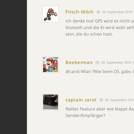
Frisch-Milch
29. September 2010 
ich denke mal GPS wird es nicht s
blutooth.und die KI wird wohl ab
sein, die du schon hast.
Beeberman
29. September 2010 1
@carot Wlan ?Wie beim DS, gabs 
captain carot
29. September 201
Nettes Feature aber wie klappt da
Sender/Empfänger?