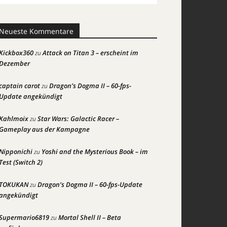
Neueste Kommentare
Kickbox360
Attack on Titan 3 – erscheint im
zu
Dezember
captain carot
Dragon’s Dogma II – 60-fps-
zu
Update angekündigt
Kahlmoix
Star Wars: Galactic Racer –
zu
Gameplay aus der Kampagne
Nipponichi
Yoshi and the Mysterious Book – im
zu
Test (Switch 2)
TOKUKAN
Dragon’s Dogma II – 60-fps-Update
zu
angekündigt
Supermario6819
Mortal Shell II – Beta
zu