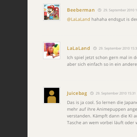
Beeberman
29. September 2010 1
@LaLaLand
hahaha endsgut is de
LaLaLand
29. September 2010 15:
Ich spiel jetzt schon gern mal in
aber sich einfach so in ein andere
Juicebag
29. September 2010 15:31
Das is ja cool. So lernen die Jap
mehr auf ihre Animepuppen angew
verstanden. Kämpft dann die KI 
Tasche an wem vorbei läuft oder 