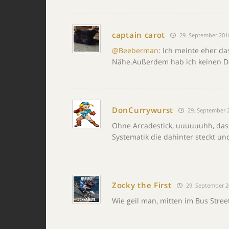
captain carot
29. September 201
@Beeberman
: Ich meinte eher d
Nähe.Außerdem hab ich keinen DS,
DonCurrywurst
29. September 2
Ohne Arcadestick, uuuuuuhh, dass 
Systematik die dahinter steckt un
Zocky the First
29. September 2
Wie geil man, mitten im Bus Str