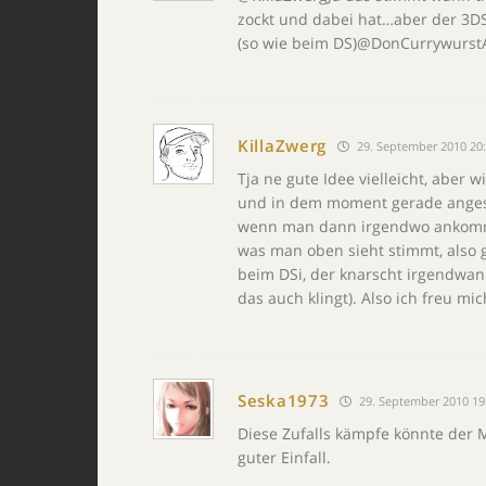
zockt und dabei hat…aber der 3DS
(so wie beim DS)@DonCurrywurstA
KillaZwerg
29. September 2010 20
Tja ne gute Idee vielleicht, aber
und in dem moment gerade angesc
wenn man dann irgendwo ankomm
was man oben sieht stimmt, also g
beim DSi, der knarscht irgendwann
das auch klingt). Also ich freu mic
Seska1973
29. September 2010 19
Diese Zufalls kämpfe könnte der 
guter Einfall.