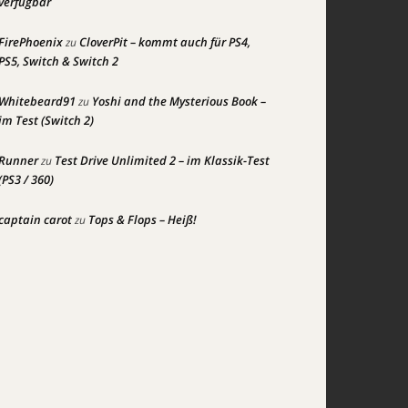
verfügbar
FirePhoenix
CloverPit – kommt auch für PS4,
zu
PS5, Switch & Switch 2
Whitebeard91
Yoshi and the Mysterious Book –
zu
im Test (Switch 2)
Runner
Test Drive Unlimited 2 – im Klassik-Test
zu
(PS3 / 360)
captain carot
Tops & Flops – Heiß!
zu