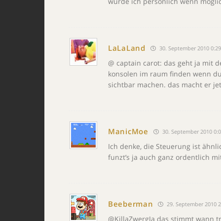
würde ich persönlich wenn möglic
LaLaLand
30. September 2010 0:29
@ captain carot: das geht ja mit 
konsolen im raum finden wenn du
sichtbar machen. das macht er jet
ManicMoe
30. September 2010 0:
Ich denke, die Steuerung ist ähnl
funzt’s ja auch ganz ordentlich mi
Beeberman
29. September 2010 2
@KillaZwergJa das stimmt wann tr