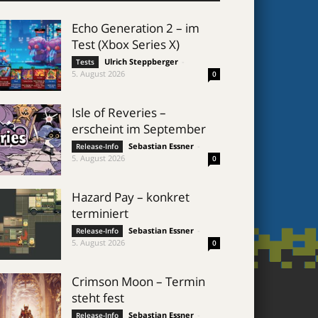
Echo Generation 2 – im
Test (Xbox Series X)
Ulrich Steppberger
-
Tests
5. August 2026
0
Isle of Reveries –
erscheint im September
Sebastian Essner
-
Release-Info
5. August 2026
0
Hazard Pay – konkret
terminiert
Sebastian Essner
-
Release-Info
5. August 2026
0
Crimson Moon – Termin
steht fest
Sebastian Essner
-
Release-Info