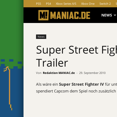
PS5
PS4
Xbox Series X/S
Xbox One
Switch 2
MANIAC.d
NEWS
News
Super Street Fig
Trailer
Von
Redaktion MANIAC.de
-
29. September 2010
Als wäre ein
Super Street Fighter IV
für un
spendiert Capcom dem Spiel noch zusätzlich z