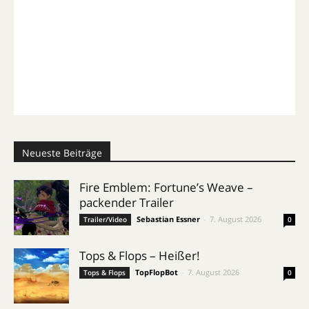
Neueste Beiträge
Fire Emblem: Fortune’s Weave –
packender Trailer
Sebastian Essner
-
7. August 2026
Trailer/Video
0
Tops & Flops – Heißer!
TopFlopBot
-
7. August 2026
Tops & Flops
0