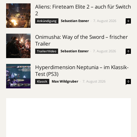
Aliens: Fireteam Elite 2 – auch für Switch
2
Sebastian Essner
-
7. August 2026
Ankündigung
0
Onimusha: Way of the Sword – frischer
Trailer
Sebastian Essner
-
7. August 2026
Trailer/Video
0
Hyperdimension Neptunia – im Klassik-
Test (PS3)
Max Wildgruber
-
7. August 2026
Klassik
0