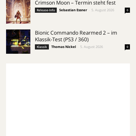
Crimson Moon – Termin steht fest
Sebastian Essner
-
5. August 2026
Release-Info
0
Bionic Commando Rearmed 2 – im
Klassik-Test (PS3 / 360)
Thomas Nickel
-
5. August 2026
Klassik
0