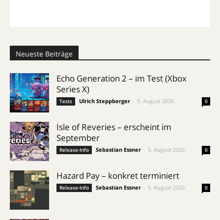
Neueste Beiträge
Echo Generation 2 – im Test (Xbox
Series X)
Ulrich Steppberger
-
5. August 2026
Tests
0
Isle of Reveries – erscheint im
September
Sebastian Essner
-
5. August 2026
Release-Info
0
Hazard Pay – konkret terminiert
Sebastian Essner
-
5. August 2026
Release-Info
0