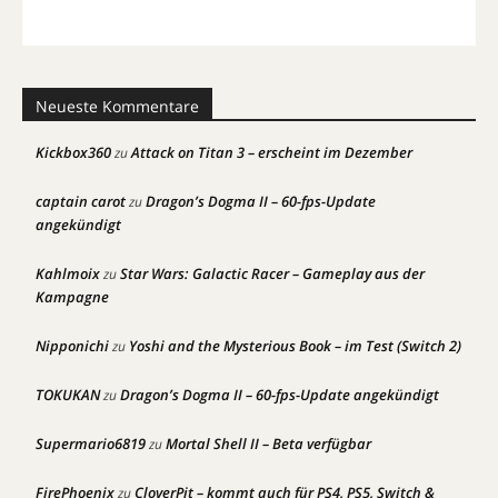
Neueste Kommentare
Kickbox360
Attack on Titan 3 – erscheint im Dezember
zu
captain carot
Dragon’s Dogma II – 60-fps-Update
zu
angekündigt
Kahlmoix
Star Wars: Galactic Racer – Gameplay aus der
zu
Kampagne
Nipponichi
Yoshi and the Mysterious Book – im Test (Switch 2)
zu
TOKUKAN
Dragon’s Dogma II – 60-fps-Update angekündigt
zu
Supermario6819
Mortal Shell II – Beta verfügbar
zu
FirePhoenix
CloverPit – kommt auch für PS4, PS5, Switch &
zu