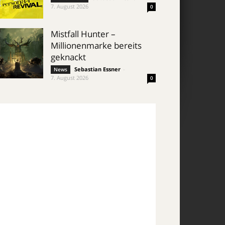
7. August 2026
0
Mistfall Hunter –
Millionenmarke bereits
geknackt
Sebastian Essner
-
News
7. August 2026
0