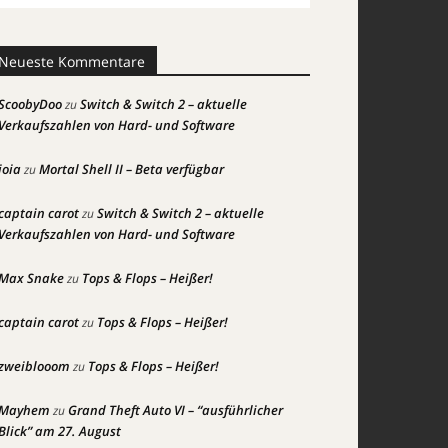
Neueste Kommentare
ScoobyDoo
Switch & Switch 2 – aktuelle
zu
Verkaufszahlen von Hard- und Software
joia
Mortal Shell II – Beta verfügbar
zu
captain carot
Switch & Switch 2 – aktuelle
zu
Verkaufszahlen von Hard- und Software
Max Snake
Tops & Flops – Heißer!
zu
captain carot
Tops & Flops – Heißer!
zu
zweiblooom
Tops & Flops – Heißer!
zu
Mayhem
Grand Theft Auto VI – “ausführlicher
zu
Blick” am 27. August