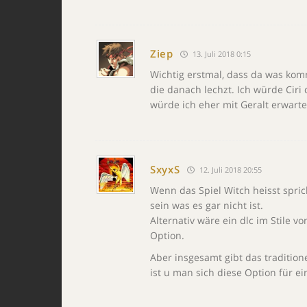
Ziep
13. Juli 2018 0:15
Wichtig erstmal, dass da was kom
die danach lechzt. Ich würde Ciri
würde ich eher mit Geralt erwart
SxyxS
12. Juli 2018 20:55
Wenn das Spiel Witch heisst spric
sein was es gar nicht ist.
Alternativ wäre ein dlc im Stile
Option.
Aber insgesamt gibt das traditione
ist u man sich diese Option für ei