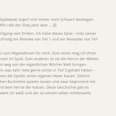
t. Sapkowski ärgert sich immer noch schwarz deswegen.
lix rollt der Zloty jetzt aber … 😉
hgang vom Dritten. Ich liebe dieses Spiel – trotz seiner
fristig ein Remake von Teil 1 und ein Remaster von Teil
was zum Abgewöhnen für mich. Zum einen mag ich ihren
och im Spiel. Zum anderen ist sie die Herrin der Welten.
it weg von der eigentlichen Witcher Welt bringen.
n, was sehr viele gerne schon in Teil 3 gehabt hätten –
ssen die Spieler einen eigenen Hexer bauen. Zeitlich
chen Buchreihe spielen lassen und zwar beginnend mit
nd dem Verrat der Katzen. Diese Geschichte gibt es
oweit ich weiß und der ist extrem selten mittlerweile.