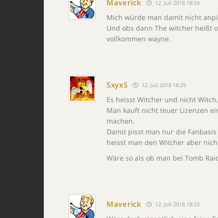
Maverick
12. Juli 2018 18:54
Mich würde man damit nicht anpiss
Und obs dann The witcher heißt od
vollkommen wayne.
SxyxS
12. Juli 2018 18:29
Es heisst Witcher und nicht Witch
Man kauft nicht teuer Lizenzen 
machen.
Damit pisst man nur die Fanbasis
heisst man den Witcher aber nich
Wäre so als ob man bei Tomb Raid
Maverick
12. Juli 2018 18:23