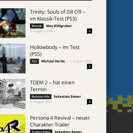
Trinity: Souls of Zill O’ll –
im Klassik-Test (PS3)
Max Wildgruber
-
Klassik
8. August 2026
0
Hollowbody – im Test
(PS5)
Michael Herde
-
7. August 2026
PS5
0
TOEM 2 – hat einen
Termin
Sebastian Essner
-
Release-Info
7. August 2026
0
Persona 4 Revival – neuer
Charakter-Trailer
Sebastian Essner
-
Trailer/Video