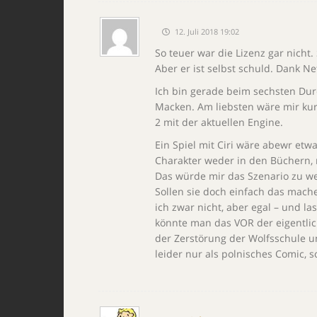
12. Juli 2018 19:02
So teuer war die Lizenz gar nich
Aber er ist selbst schuld. Dank Netf
Ich bin gerade beim sechsten Durc
Macken. Am liebsten wäre mir kurz
2 mit der aktuellen Engine.
Ein Spiel mit Ciri wäre abewr et
Charakter weder in den Büchern, n
Das würde mir das Szenario zu we
Sollen sie doch einfach das mache
ich zwar nicht, aber egal – und la
könnte man das VOR der eigentli
der Zerstörung der Wolfsschule u
leider nur als polnisches Comic, s