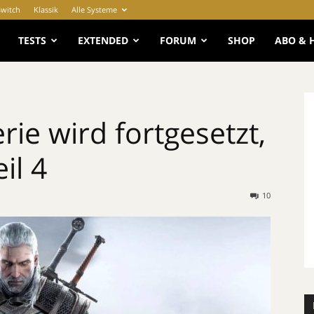
Switch
Klassik
Alle Systeme
e
TESTS
EXTENDED
FORUM
SHOP
ABO & 
rie wird fortgesetzt,
il 4
10