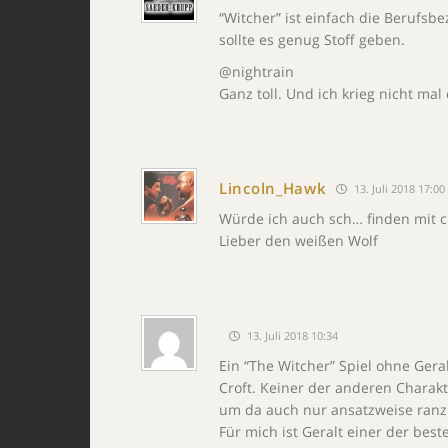
“Witcher” ist einfach die Berufsbe
sollte es genug Stoff geben.
@nightrain
Ganz toll. Und ich krieg nicht ma
Lincoln_Hawk
13. Juli 2018 17:00
Würde ich auch sch… finden mit c
Lieber den weißen Wolf
13. Juli 2018 10:34
Ein “The Witcher” Spiel ohne Gera
Croft. Keiner der anderen Charak
um da auch nur ansatzweise ra
Für mich ist Geralt einer der bes