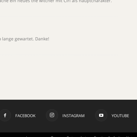
ache ein neues the witcher mit Ciri als hauptcharakter.
 lange gewartet. Danke!
FACEBOOK
INSTAGRAM
YOUTUBE