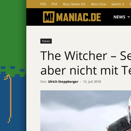
PS5
PS4
Xbox Series X/S
Xbox One
Switch 2
MANIAC.d
NEWS
News
The Witcher – Se
aber nicht mit Te
Von
Ulrich Steppberger
-
12. Juli 2018