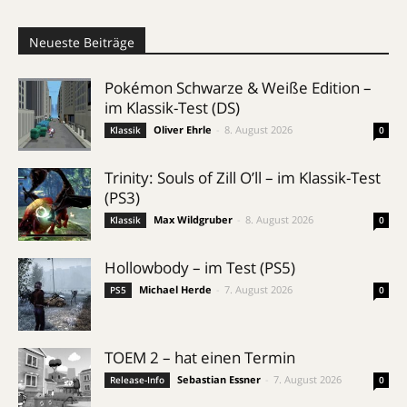
Neueste Beiträge
Pokémon Schwarze & Weiße Edition –
im Klassik-Test (DS)
Oliver Ehrle
-
8. August 2026
Klassik
0
Trinity: Souls of Zill O’ll – im Klassik-Test
(PS3)
Max Wildgruber
-
8. August 2026
Klassik
0
Hollowbody – im Test (PS5)
Michael Herde
-
7. August 2026
PS5
0
TOEM 2 – hat einen Termin
Sebastian Essner
-
7. August 2026
Release-Info
0