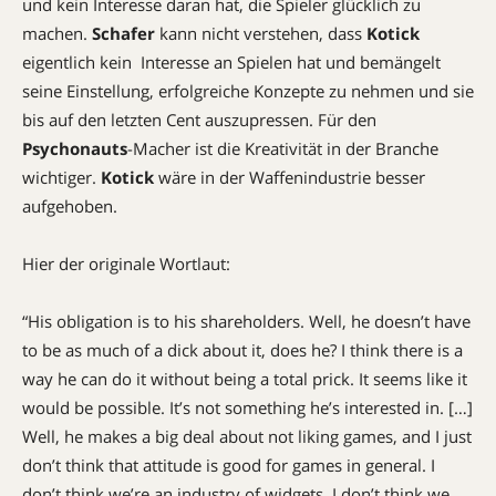
und kein Interesse daran hat, die Spieler glücklich zu
machen.
Schafer
kann nicht verstehen, dass
Kotick
eigentlich kein Interesse an Spielen hat und bemängelt
seine Einstellung, erfolgreiche Konzepte zu nehmen und sie
bis auf den letzten Cent auszupressen. Für den
Psychonauts
-Macher ist die Kreativität in der Branche
wichtiger.
Kotick
wäre in der Waffenindustrie besser
aufgehoben.
Hier der originale Wortlaut:
“His obligation is to his shareholders. Well, he doesn’t have
to be as much of a dick about it, does he? I think there is a
way he can do it without being a total prick. It seems like it
would be possible. It’s not something he’s interested in. […]
Well, he makes a big deal about not liking games, and I just
don’t think that attitude is good for games in general. I
don’t think we’re an industry of widgets. I don’t think we