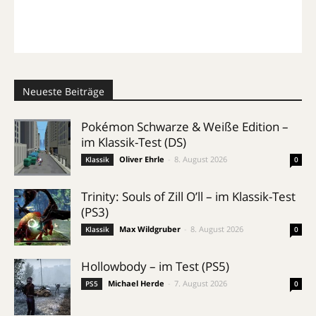
Neueste Beiträge
Pokémon Schwarze & Weiße Edition –
im Klassik-Test (DS)
Oliver Ehrle
-
8. August 2026
Klassik
0
Trinity: Souls of Zill O’ll – im Klassik-Test
(PS3)
Max Wildgruber
-
8. August 2026
Klassik
0
Hollowbody – im Test (PS5)
Michael Herde
-
7. August 2026
PS5
0