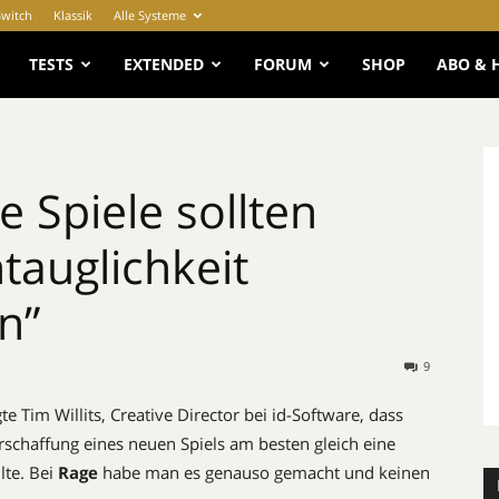
Switch
Klassik
Alle Systeme
e
TESTS
EXTENDED
FORUM
SHOP
ABO & 
e Spiele sollten
ntauglichkeit
n”
9
te Tim Willits, Creative Director bei id-Software, dass
rschaffung eines neuen Spiels am besten gleich eine
lte. Bei
Rage
habe man es genauso gemacht und keinen