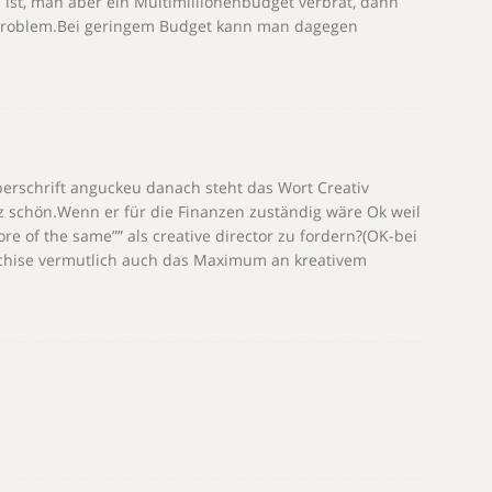
 ist, man aber ein Multimillionenbudget verbrät, dann
 Problem.Bei geringem Budget kann man dagegen
berschrift anguckeu danach steht das Wort Creativ
nz schön.Wenn er für die Finanzen zuständig wäre Ok weil
ore of the same”” als creative director zu fordern?(OK-bei
ranchise vermutlich auch das Maximum an kreativem