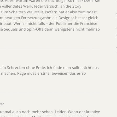
ie. Aber: Warum waren die Nachfolger so mies? Der erste
n vollendetes Werk. Jeder Versuch, an die Story
um Scheitern verurteilt. Isofern hat er also zumindest
m heutigen Fortsetzungwahn als Designer besser gleich
inbaut. Wenn – nicht falls – der Publisher die Franchise
die Sequels und Spin-Offs dann wenigstens nicht mehr so
 ein Schrecken ohne Ende. Ich finde man sollte nicht aus
he machen. Rage muss erstmal beweisen das es so
:42
nunmal auch nach mehr sehen. Leider. Wenn der kreative