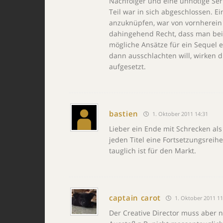
Nachfolger und eine unnötige Ser
Teil war in sich abgeschlossen. Ei
anzuknüpfen, war von vornherein z
dahingehend Recht, dass man bei
mögliche Ansätze für ein Sequel e
dann ausschlachten will, wirken 
aufgesetzt.
bastien
1. Oktober 2011 14:31
Lieber ein Ende mit Schrecken als
jeden Titel eine Fortsetzungsrei
tauglich ist für den Markt.
captain carot
1. Oktober 2011 11
Der Creative Director muss aber 