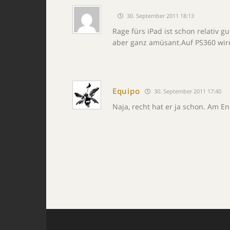
30. September 2011 18:13
Rage fürs iPad ist schon relativ g
aber ganz amüsant.Auf PS360 wir
Equipo
30. September 2011 17:40
Naja, recht hat er ja schon. Am E