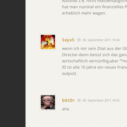
Ausstoß z.B. nicht massentauglich
hat man nunmal ein finanzielles
erheblich mehr wagen.
SxyxS
30. September 2011 19:36
wenn ich mir sein Zitat aus der Ü
Director-dann beisst sich das ga
wirtschaftlich vernünftig,aber “”m
ID ist alle 10 Jahre ein neues F
output)
bitt0r
30. September 2011 18:52
aha