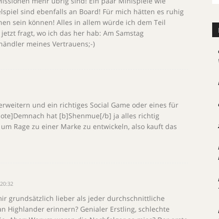
issionen mehr übrig sind! Ein paar Minispiele wie
lspiel sind ebenfalls an Board! Für mich hätten es ruhig
n sein können! Alles in allem würde ich dem Teil
etzt fragt, wo ich das her hab: Am Samstag
ändler meines Vertrauens;-)
rweitern und ein richtiges Social Game oder eines für
te]Demnach hat [b]Shenmue[/b] ja alles richtig
, um Rage zu einer Marke zu entwickeln, also kauft das
20:32
ir grundsätzlich lieber als jeder durchschnittliche
an Highlander erinnern? Genialer Erstling, schlechte