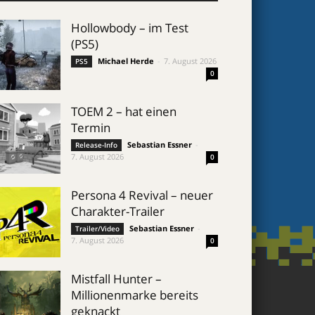
Hollowbody – im Test
(PS5)
Michael Herde
-
7. August 2026
PS5
0
TOEM 2 – hat einen
Termin
Sebastian Essner
-
Release-Info
7. August 2026
0
Persona 4 Revival – neuer
Charakter-Trailer
Sebastian Essner
-
Trailer/Video
7. August 2026
0
Mistfall Hunter –
Millionenmarke bereits
geknackt