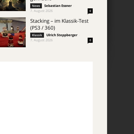
Sebastian Essner
-
News
7. August 2026
0
Stacking – im Klassik-Test
(PS3 / 360)
Ulrich Steppberger
-
Klassik
7. August 2026
0