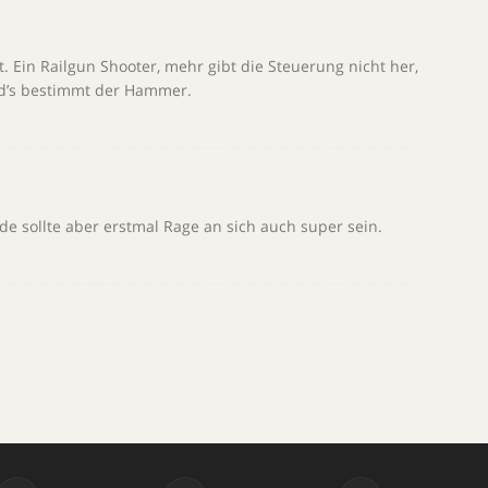
ut. Ein Railgun Shooter, mehr gibt die Steuerung nicht her,
d’s bestimmt der Hammer.
nde sollte aber erstmal Rage an sich auch super sein.