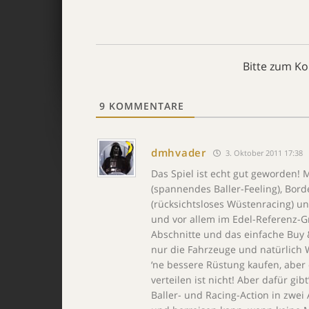
Bitte zum K
9
KOMMENTARE
dmhvader
3. Oktober 2011 17:38
Das Spiel ist echt gut geworden
(spannendes Baller-Feeling), Bor
(rücksichtsloses Wüstenracing) un
und vor allem im Edel-Referenz
Abschnitte und das einfache Buy &
nur die Fahrzeuge und natürlich
‘ne bessere Rüstung kaufen, aber
verteilen ist nicht! Aber dafür gi
Baller- und Racing-Action in zwei