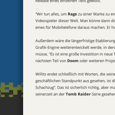
Release eines einzelnen Teils gewollt.
“Wir tun alles, um
Rage
zu einer Marke zu entw
Videospieler dieser Welt. Man könne dann di
eines für Mobiltelefone daraus machen. Er h
Außerdem wäre die längerfristige Etablierung
Grafik-Engine weiterentwickelt werde, in der
müsse. “Es ist eine große Investition in neue
nächsten Teil von
Doom
oder weiteren Proj
Willits endet schließlich mit Worten, die s
geschäftlichen Standpunkt aus gesehen, ist d
Schachzug”. Das ist sicherlich richtig, aber 
seinerzeit an der
Tomb Raider
-Serie gesehe