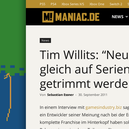
PS5
PS4
Xbox Series X/S
Xbox One
Switch 2
MANIAC.d
NEWS
News
Tim Willits: “Neu
gleich auf Serie
getrimmt werde
Von
Sebastian Essner
-
30. September 2011
In einem Interview mit
gamesindustry.biz
sag
ein Entwickler seiner Meinung nach bei der E
komplette Franchise im Hinterkopf haben sol