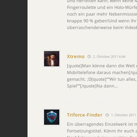
und herreisen kann, wenn keine M
Fingerroulette und ein Holo-Würfe
noch ein paar mehr Nebenmissione
knappe 90 % geben!Und wenn Ihr j
überraschenderweise beim Videoh
Xtremo
2. Oktober 2011 6:44
[quote]Man könne dann die Welt e
Mobiltelefone daraus machen[/quo
gemacht. ;D[quote]“”Wir tun alles
Spiel””[/quote]Na dann…
Triforce-Finder
1. Oktober 2011 
Ein überragendes Einzelwerk ist m
Fortsetzungstitel. Könnt ihr euch 