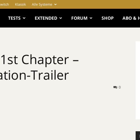
Switch
Klassik
Alle Systeme
e
TESTS
EXTENDED
FORUM
SHOP
ABO & 
 1st Chapter –
tion-Trailer
0