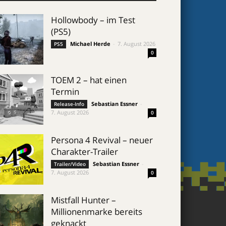
Hollowbody – im Test
(PS5)
Michael Herde
-
7. August 2026
PS5
0
TOEM 2 – hat einen
Termin
Sebastian Essner
-
Release-Info
7. August 2026
0
Persona 4 Revival – neuer
Charakter-Trailer
Sebastian Essner
-
Trailer/Video
7. August 2026
0
Mistfall Hunter –
Millionenmarke bereits
geknackt