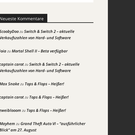
Neueste Kommentare
ScoobyDoo
Switch & Switch 2 – aktuelle
zu
Verkaufszahlen von Hard- und Software
joia
Mortal Shell II – Beta verfügbar
zu
captain carot
Switch & Switch 2 – aktuelle
zu
Verkaufszahlen von Hard- und Software
Max Snake
Tops & Flops – Heißer!
zu
captain carot
Tops & Flops – Heißer!
zu
zweiblooom
Tops & Flops – Heißer!
zu
Mayhem
Grand Theft Auto VI – “ausführlicher
zu
Blick” am 27. August