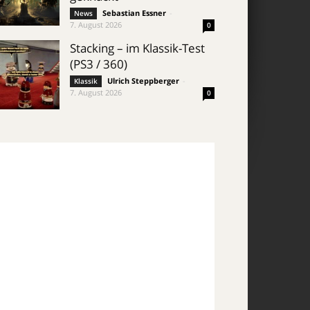
Sebastian Essner
-
News
7. August 2026
0
Stacking – im Klassik-Test
(PS3 / 360)
Ulrich Steppberger
-
Klassik
7. August 2026
0