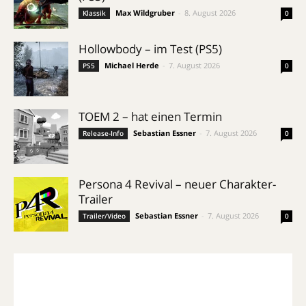
Max Wildgruber
-
8. August 2026
Klassik
0
Hollowbody – im Test (PS5)
Michael Herde
-
7. August 2026
PS5
0
TOEM 2 – hat einen Termin
Sebastian Essner
-
7. August 2026
Release-Info
0
Persona 4 Revival – neuer Charakter-
Trailer
Sebastian Essner
-
7. August 2026
Trailer/Video
0