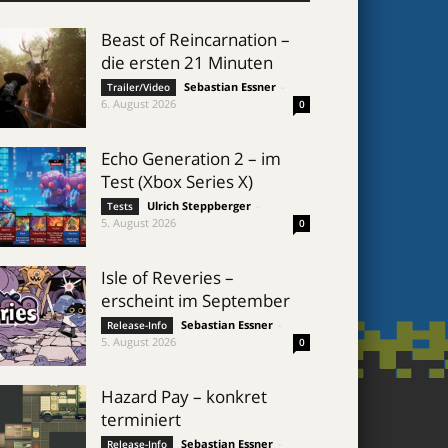
Beast of Reincarnation –
die ersten 21 Minuten
Sebastian Essner
-
Trailer/Video
6. August 2026
0
Echo Generation 2 – im
Test (Xbox Series X)
Ulrich Steppberger
-
Tests
5. August 2026
0
Isle of Reveries –
erscheint im September
Sebastian Essner
-
Release-Info
5. August 2026
0
Hazard Pay – konkret
terminiert
Sebastian Essner
-
Release-Info