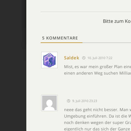
Bitte zum K
5
KOMMENTARE
Saldek
10. Juli 2010 7:22
Mist, es war mein großer Plan ein
einen anderen Weg suchen Millia
9. Juli 2010 23:23
neee das geht nicht besser. Man w
Umgebung einführen. Da ist die Wi
noch denken wegen der super Gra
eigentlich nur das sich der Ganze