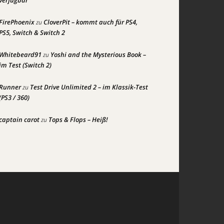
verfügbar
FirePhoenix
CloverPit – kommt auch für PS4,
zu
PS5, Switch & Switch 2
Whitebeard91
Yoshi and the Mysterious Book –
zu
im Test (Switch 2)
Runner
Test Drive Unlimited 2 – im Klassik-Test
zu
(PS3 / 360)
captain carot
Tops & Flops – Heiß!
zu