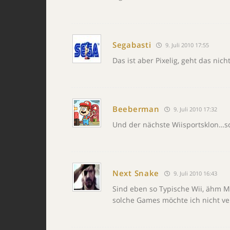
Segabasti
9. Juli 2010 17:55
Das ist aber Pixelig, geht das ni
Beeberman
9. Juli 2010 17:32
Und der nächste Wiisportsklon…s
Next Snake
9. Juli 2010 16:43
Sind eben so Typische Wii, ähm M
solche Games möchte ich nicht ve