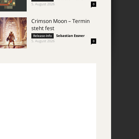
5. August 2026
0
Crimson Moon – Termin
steht fest
Sebastian Essner
-
Release-Info
5. August 2026
0