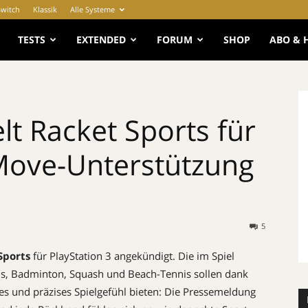
Switch
Klassik
Alle Systeme
e
TESTS
EXTENDED
FORUM
SHOP
ABO & 
lt Racket Sports für
 Move-Unterstützung
5
Sports
für PlayStation 3 angekündigt. Die im Spiel
nis, Badminton, Squash und Beach-Tennis sollen dank
es und präzises Spielgefühl bieten: Die Pressemeldung