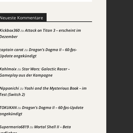
Neueste Kommentare
Kickbox360
Attack on Titan 3 – erscheint im
zu
Dezember
captain carot
Dragon’s Dogma II – 60-fps-
zu
Update angekündigt
Kahlmoix
Star Wars: Galactic Racer –
zu
Gameplay aus der Kampagne
Nipponichi
Yoshi and the Mysterious Book – im
zu
Test (Switch 2)
TOKUKAN
Dragon’s Dogma II – 60-fps-Update
zu
angekündigt
Supermario6819
Mortal Shell II – Beta
zu