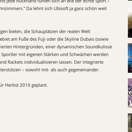
und jede Rückhand fühlen sich an wie der echte Sport –
hnzimmers.” Da lehnt sich Ubisoft ja ganz schön weit
ngen bieten, die Schauplätzen der realen Welt
biet am Fuße des Fuji oder die Skyline Dubais (sowie
imierten Hintergründen, einer dynamischen Soundkulisse
 Sportler mit eigenen Stärken und Schwächen werden
und Rackets individualisieren lassen. Der integrierte
nterstützen – sowohl mit- als auch gegeneinander.
für Herbst 2010 geplant.