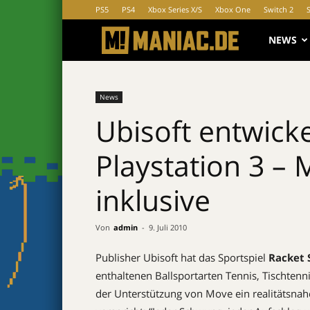
PS5
PS4
Xbox Series X/S
Xbox One
Switch 2
MANIAC.d
NEWS
News
Ubisoft entwicke
Playstation 3 –
inklusive
Von
admin
-
9. Juli 2010
Publisher Ubisoft hat das Sportspiel
Racket 
enthaltenen Ballsportarten Tennis, Tischten
der Unterstützung von Move ein realitätsnah