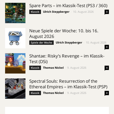
Spare Parts – im Klassik-Test (PS3 / 360)
Ulrich Steppberger
-
10. August 2026
Klassik
0
Neue Spiele der Woche: 10. bis 16.
August 2026
Ulrich Steppberger
-
10. August 2026
Spiele der Woche
0
Shantae: Risky’s Revenge – im Klassik-
Test (DSi)
Thomas Nickel
-
9. August 2026
Klassik
4
Spectral Souls: Resurrection of the
Ethereal Empires – im Klassik-Test (PSP)
Thomas Nickel
-
9. August 2026
Klassik
0