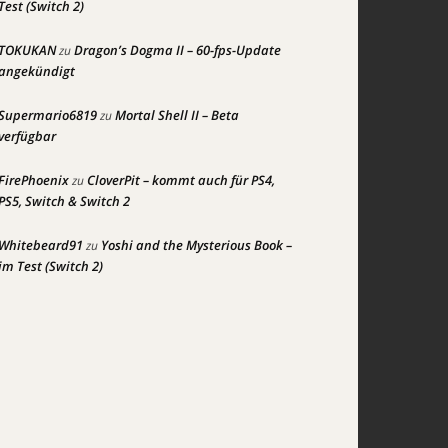
Test (Switch 2)
TOKUKAN
Dragon’s Dogma II – 60-fps-Update
zu
angekündigt
Supermario6819
Mortal Shell II – Beta
zu
verfügbar
FirePhoenix
CloverPit – kommt auch für PS4,
zu
PS5, Switch & Switch 2
Whitebeard91
Yoshi and the Mysterious Book –
zu
im Test (Switch 2)