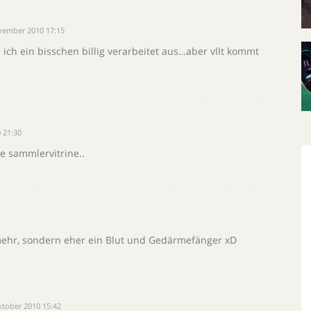
vember 2010 17:15
de ich ein bisschen billig verarbeitet aus…aber vllt kommt
 21:30
ie sammlervitrine..
 mehr, sondern eher ein Blut und Gedärmefänger xD
ktober 2010 15:42