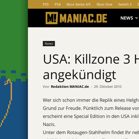
PS5
PS4
Xbox Series X/S
Xbox One
Switch 2
MANIAC.d
NEWS
News
USA: Killzone 3 
angekündigt
Von
Redaktion MANIAC.de
-
29. Oktober 2010
Wer sich schon immer die Replik eines Helgha
Grund zur Freude. Pünktlich zum Release vo
erscheint eine Special Edition in den USA in
Nazis.
Unter dem Rotaugen-Stahlhelm findet Ihr n