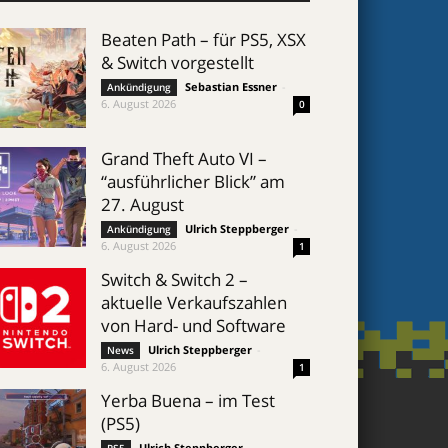
Beaten Path – für PS5, XSX
& Switch vorgestellt
Sebastian Essner
-
Ankündigung
6. August 2026
0
Grand Theft Auto VI –
“ausführlicher Blick” am
27. August
Ulrich Steppberger
-
Ankündigung
6. August 2026
1
Switch & Switch 2 –
aktuelle Verkaufszahlen
von Hard- und Software
Ulrich Steppberger
-
News
6. August 2026
1
Yerba Buena – im Test
(PS5)
Ulrich Steppberger
-