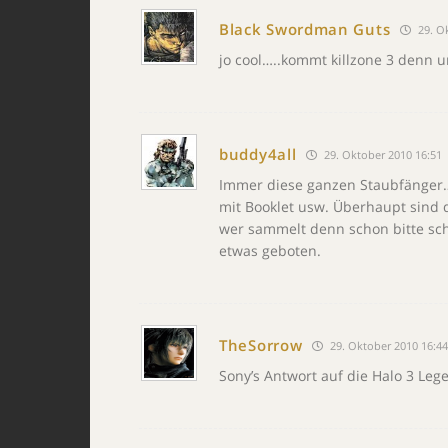
Black Swordman Guts
29. O
jo cool…..kommt killzone 3 denn 
buddy4all
29. Oktober 2010 16:51
Immer diese ganzen Staubfänger… 
mit Booklet usw. Überhaupt sind 
wer sammelt denn schon bitte schö
etwas geboten.
TheSorrow
29. Oktober 2010 16:4
Sony’s Antwort auf die Halo 3 Lege