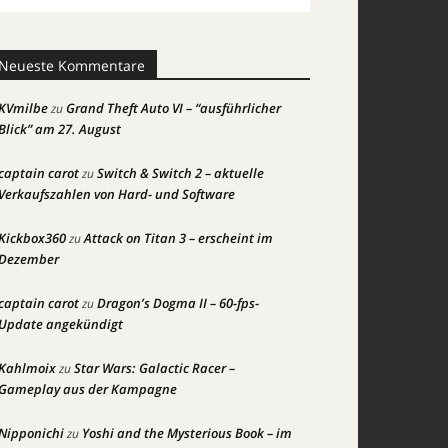
Neueste Kommentare
KVmilbe
Grand Theft Auto VI – “ausführlicher
zu
Blick” am 27. August
captain carot
Switch & Switch 2 – aktuelle
zu
Verkaufszahlen von Hard- und Software
Kickbox360
Attack on Titan 3 – erscheint im
zu
Dezember
captain carot
Dragon’s Dogma II – 60-fps-
zu
Update angekündigt
Kahlmoix
Star Wars: Galactic Racer –
zu
Gameplay aus der Kampagne
Nipponichi
Yoshi and the Mysterious Book – im
zu