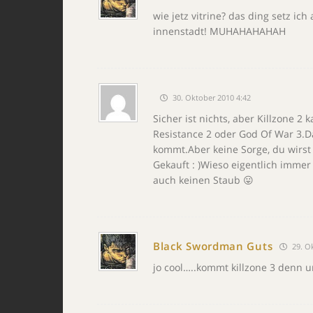
wie jetz vitrine? das ding setz i
innenstadt! MUHAHAHAHAH
30. Oktober 2010 4:42
Sicher ist nichts, aber Killzone 2
Resistance 2 oder God Of War 3.Da
kommt.Aber keine Sorge, du wirst 
Gekauft : )Wieso eigentlich immer
auch keinen Staub 😛
Black Swordman Guts
29. O
jo cool…..kommt killzone 3 denn 