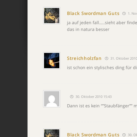
Black Swordman Guts
1. No
ja auf jeden fall…..sieht aber fin
das in natura besser
Streichholzfan
31. Oktober 2010
ist schon ein stylisches ding für d
30. Oktober 2010 15:43
Dann ist es kein “”Staubfänger””
Black Swordman Guts
30. O