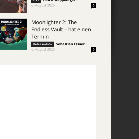
PS5
6. August 2026
0
Moonlighter 2: The
Endless Vault – hat einen
Termin
Sebastian Essner
-
Release-Info
6. August 2026
0