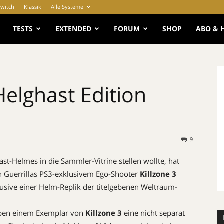
Switch
Klassik
Alle Systeme
e
TESTS
EXTENDED
FORUM
SHOP
ABO & 
Helghast Edition
9
st-Helmes in die Sammler-Vitrine stellen wollte, hat
n Guerrillas PS3-exklusivem Ego-Shooter
Killzone 3
klusive einer Helm-Replik der titelgebenen Weltraum-
eben einem Exemplar von
Killzone 3
eine nicht separat