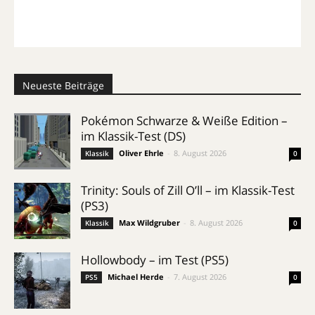
Neueste Beiträge
Pokémon Schwarze & Weiße Edition –
im Klassik-Test (DS)
Oliver Ehrle
-
8. August 2026
Klassik
0
Trinity: Souls of Zill O’ll – im Klassik-Test
(PS3)
Max Wildgruber
-
8. August 2026
Klassik
0
Hollowbody – im Test (PS5)
Michael Herde
-
7. August 2026
PS5
0