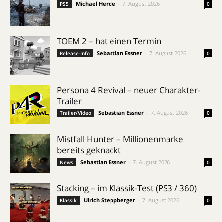
Michael Herde
-
7. August 2026
PS5
0
TOEM 2 – hat einen Termin
Sebastian Essner
-
7. August 2026
Release-Info
0
Persona 4 Revival – neuer Charakter-
Trailer
Sebastian Essner
-
7. August 2026
Trailer/Video
0
Mistfall Hunter – Millionenmarke
bereits geknackt
Sebastian Essner
-
7. August 2026
News
0
Stacking – im Klassik-Test (PS3 / 360)
Ulrich Steppberger
-
7. August 2026
Klassik
0