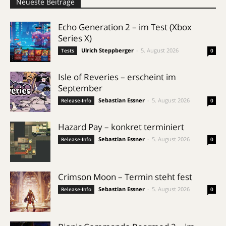
Neueste Beiträge
Echo Generation 2 – im Test (Xbox
Series X)
Ulrich Steppberger
-
5. August 2026
Tests
0
Isle of Reveries – erscheint im
September
Sebastian Essner
-
5. August 2026
Release-Info
0
Hazard Pay – konkret terminiert
Sebastian Essner
-
5. August 2026
Release-Info
0
Crimson Moon – Termin steht fest
Sebastian Essner
-
5. August 2026
Release-Info
0