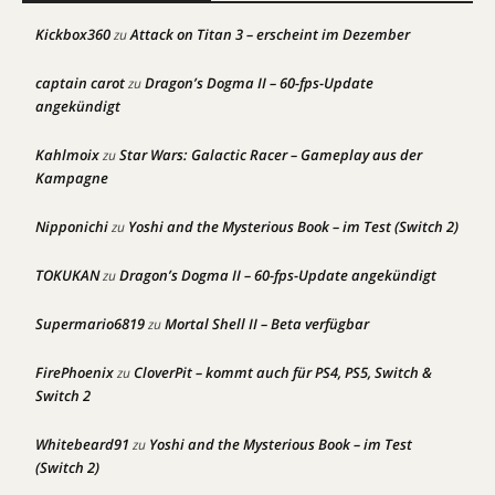
Kickbox360
Attack on Titan 3 – erscheint im Dezember
zu
captain carot
Dragon’s Dogma II – 60-fps-Update
zu
angekündigt
Kahlmoix
Star Wars: Galactic Racer – Gameplay aus der
zu
Kampagne
Nipponichi
Yoshi and the Mysterious Book – im Test (Switch 2)
zu
TOKUKAN
Dragon’s Dogma II – 60-fps-Update angekündigt
zu
Supermario6819
Mortal Shell II – Beta verfügbar
zu
FirePhoenix
CloverPit – kommt auch für PS4, PS5, Switch &
zu
Switch 2
Whitebeard91
Yoshi and the Mysterious Book – im Test
zu
(Switch 2)