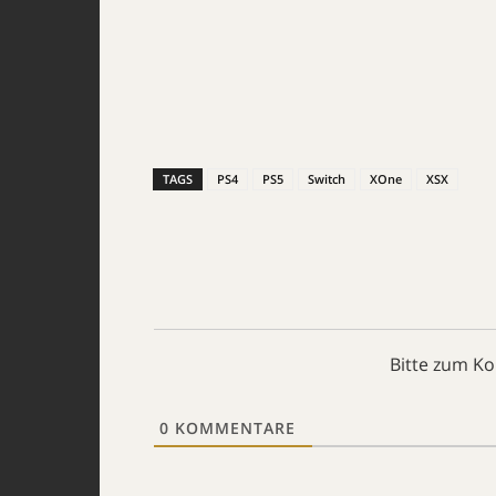
TAGS
PS4
PS5
Switch
XOne
XSX
Bitte zum K
0
KOMMENTARE