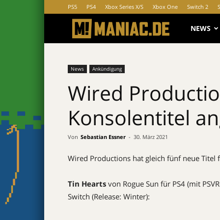
PS5
PS4
Xbox Series X/S
Xbox One
Switch 2
MANIAC.d
NEWS
News
Ankündigung
Wired Productio
Konsolentitel a
Von
Sebastian Essner
-
30. März 2021
Wired Productions hat gleich fünf neue Titel
Tin Hearts
von Rogue Sun für PS4 (mit PSVR-
Switch (Release: Winter):