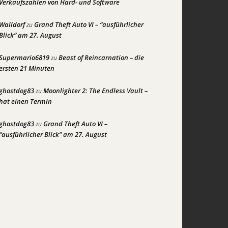
Verkaufszahlen von Hard- und Software
Walldorf
Grand Theft Auto VI – “ausführlicher
zu
Blick” am 27. August
Supermario6819
Beast of Reincarnation – die
zu
ersten 21 Minuten
ghostdog83
Moonlighter 2: The Endless Vault –
zu
hat einen Termin
ghostdog83
Grand Theft Auto VI –
zu
“ausführlicher Blick” am 27. August