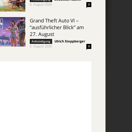
6. August 2026
0
Grand Theft Auto VI –
“ausführlicher Blick” am
27. August
Ulrich Steppberger
-
Ankündigung
6. August 2026
9