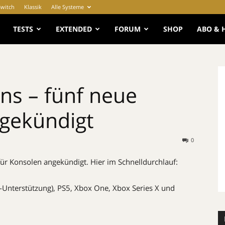
Switch
Klassik
Alle Systeme
e
TESTS
EXTENDED
FORUM
SHOP
ABO & 
ns – fünf neue
ngekündigt
0
 für Konsolen angekündigt. Hier im Schnelldurchlauf:
Unterstützung), PS5, Xbox One, Xbox Series X und