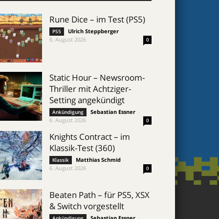
Rune Dice – im Test (PS5)
Ulrich Steppberger
-
PS5
6. August 2026
0
Static Hour – Newsroom-
Thriller mit Achtziger-
Setting angekündigt
Sebastian Essner
-
Ankündigung
6. August 2026
0
Knights Contract – im
Klassik-Test (360)
Matthias Schmid
-
Klassik
6. August 2026
0
Beaten Path – für PS5, XSX
& Switch vorgestellt
Sebastian Essner
-
Ankündigung