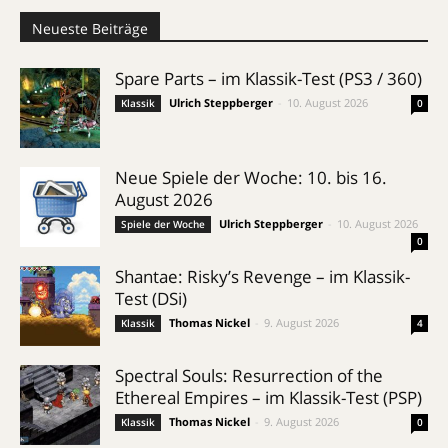
Neueste Beiträge
Spare Parts – im Klassik-Test (PS3 / 360)
Ulrich Steppberger
-
10. August 2026
Klassik
0
Neue Spiele der Woche: 10. bis 16.
August 2026
Ulrich Steppberger
-
10. August 2026
Spiele der Woche
0
Shantae: Risky’s Revenge – im Klassik-
Test (DSi)
Thomas Nickel
-
9. August 2026
Klassik
4
Spectral Souls: Resurrection of the
Ethereal Empires – im Klassik-Test (PSP)
Thomas Nickel
-
9. August 2026
Klassik
0