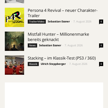
Persona 4 Revival – neuer Charakter-
Trailer
Sebastian Essner
-
7. August 2026
Trailer/Video
0
Mistfall Hunter – Millionenmarke
bereits geknackt
Sebastian Essner
-
7. August 2026
News
0
Stacking – im Klassik-Test (PS3 / 360)
Ulrich Steppberger
-
7. August 2026
Klassik
0