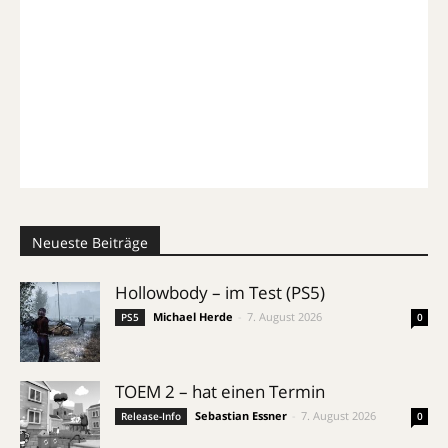
Neueste Beiträge
Hollowbody – im Test (PS5)
Michael Herde
-
7. August 2026
PS5
0
TOEM 2 – hat einen Termin
Sebastian Essner
-
7. August 2026
Release-Info
0