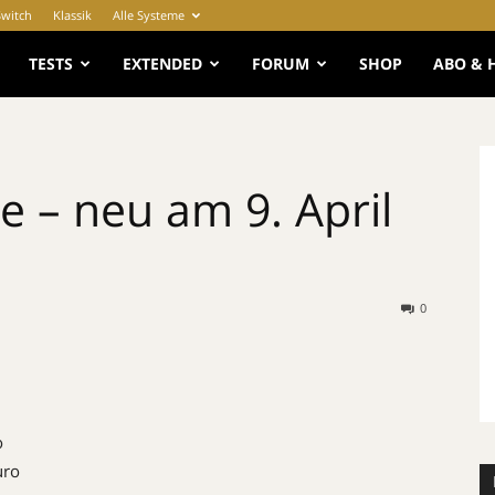
Switch
Klassik
Alle Systeme
e
TESTS
EXTENDED
FORUM
SHOP
ABO & 
 – neu am 9. April
0
o
uro