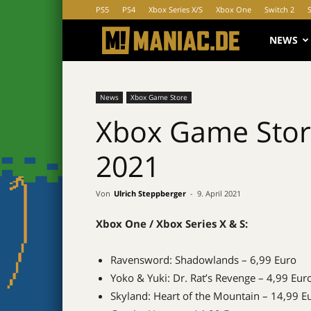
PS5
PS4
Xbox Series X/S
Xbox One
Switch 2
MANIAC.d
NEWS
News
Xbox Game Store
Xbox Game Store
2021
Von
Ulrich Steppberger
-
9. April 2021
Xbox One / Xbox Series X & S:
Ravensword: Shadowlands – 6,99 Euro
Yoko & Yuki: Dr. Rat’s Revenge – 4,99 Eur
Skyland: Heart of the Mountain – 14,99 E