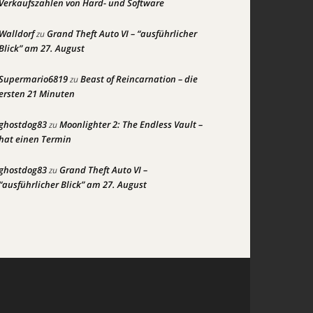
Verkaufszahlen von Hard- und Software
Walldorf
Grand Theft Auto VI – “ausführlicher
zu
Blick” am 27. August
Supermario6819
Beast of Reincarnation – die
zu
ersten 21 Minuten
ghostdog83
Moonlighter 2: The Endless Vault –
zu
hat einen Termin
ghostdog83
Grand Theft Auto VI –
zu
“ausführlicher Blick” am 27. August