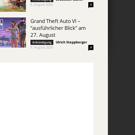
6. August 2026
0
Grand Theft Auto VI –
“ausführlicher Blick” am
27. August
Ulrich Steppberger
-
Ankündigung
6. August 2026
9