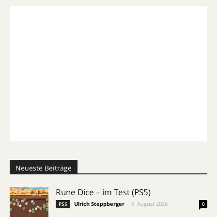
Neueste Beiträge
Rune Dice – im Test (PS5)
Ulrich Steppberger
-
6. August 2026
PS5
0