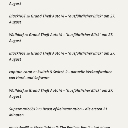
August
BlackHGT
Grand Theft Auto VI – “ausführlicher Blick” am 27.
zu
August
Walldorf
Grand Theft Auto VI – “ausführlicher Blick” am 27.
zu
August
BlackHGT
Grand Theft Auto VI – “ausführlicher Blick” am 27.
zu
August
captain carot
Switch & Switch 2 – aktuelle Verkaufszahlen
zu
von Hard- und Software
Walldorf
Grand Theft Auto VI – “ausführlicher Blick” am 27.
zu
August
Supermario6819
Beast of Reincarnation – die ersten 21
zu
Minuten
ghostdog83
Moonlighter 2: The Endless Vault – hat einen
zu