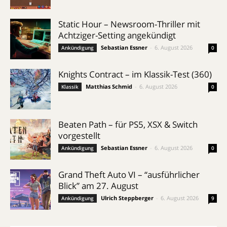
Static Hour – Newsroom-Thriller mit
Achtziger-Setting angekündigt
Sebastian Essner
-
6. August 2026
Ankündigung
0
Knights Contract – im Klassik-Test (360)
Matthias Schmid
-
6. August 2026
Klassik
0
Beaten Path – für PS5, XSX & Switch
vorgestellt
Sebastian Essner
-
6. August 2026
Ankündigung
0
Grand Theft Auto VI – “ausführlicher
Blick” am 27. August
Ulrich Steppberger
-
6. August 2026
Ankündigung
9