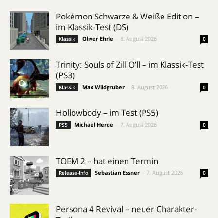
Pokémon Schwarze & Weiße Edition –
im Klassik-Test (DS)
Oliver Ehrle
-
8. August 2026
Klassik
0
Trinity: Souls of Zill O’ll – im Klassik-Test
(PS3)
Max Wildgruber
-
8. August 2026
Klassik
0
Hollowbody – im Test (PS5)
Michael Herde
-
7. August 2026
PS5
0
TOEM 2 – hat einen Termin
Sebastian Essner
-
7. August 2026
Release-Info
0
Persona 4 Revival – neuer Charakter-