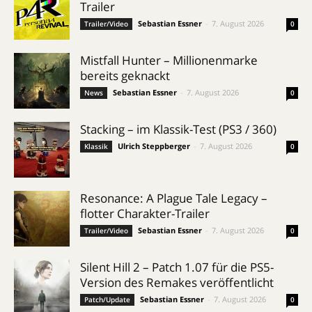
Trailer
Sebastian Essner
-
7. August 2026
Trailer/Video
0
Mistfall Hunter – Millionenmarke
bereits geknackt
Sebastian Essner
-
7. August 2026
News
0
Stacking – im Klassik-Test (PS3 / 360)
Ulrich Steppberger
-
7. August 2026
Klassik
0
Resonance: A Plague Tale Legacy –
flotter Charakter-Trailer
Sebastian Essner
-
7. August 2026
Trailer/Video
0
Silent Hill 2 – Patch 1.07 für die PS5-
Version des Remakes veröffentlicht
Sebastian Essner
-
7. August 2026
Patch/Update
0