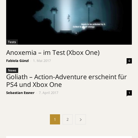
Tests
Anoxemia – im Test (Xbox One)
Fabiola Günzl
-
1. Mai 2017
0
News
Goliath – Action-Adventure erscheint für
PS4 und Xbox One
Sebastian Essner
-
7. April 2017
1
1
2