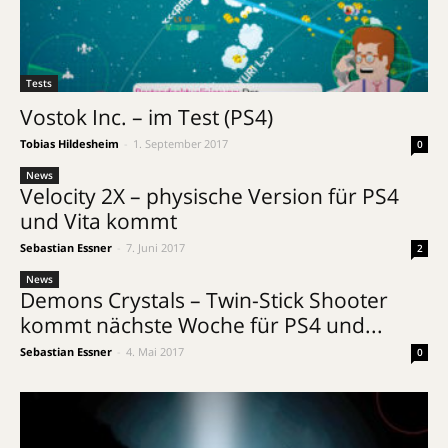
Tests
Vostok Inc. – im Test (PS4)
Tobias Hildesheim
-
1. September 2017
0
News
Velocity 2X – physische Version für PS4
und Vita kommt
Sebastian Essner
-
7. Juni 2017
2
News
Demons Crystals – Twin-Stick Shooter
kommt nächste Woche für PS4 und...
Sebastian Essner
-
4. Mai 2017
0