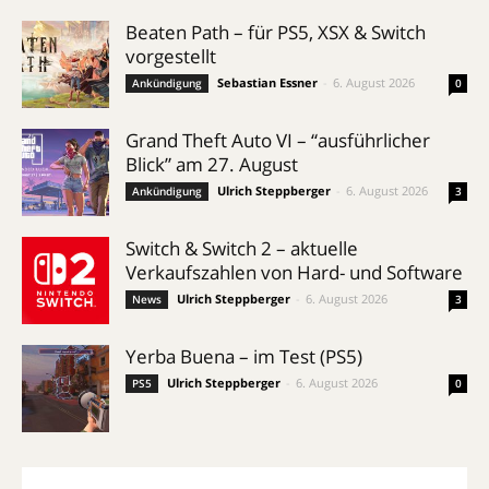
Beaten Path – für PS5, XSX & Switch
vorgestellt
Sebastian Essner
-
6. August 2026
Ankündigung
0
Grand Theft Auto VI – “ausführlicher
Blick” am 27. August
Ulrich Steppberger
-
6. August 2026
Ankündigung
3
Switch & Switch 2 – aktuelle
Verkaufszahlen von Hard- und Software
Ulrich Steppberger
-
6. August 2026
News
3
Yerba Buena – im Test (PS5)
Ulrich Steppberger
-
6. August 2026
PS5
0