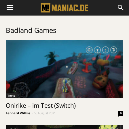
Badland Games
Tests
Onirike – im Test (Switch)
Lennard Willms
-
5. August 2021
0