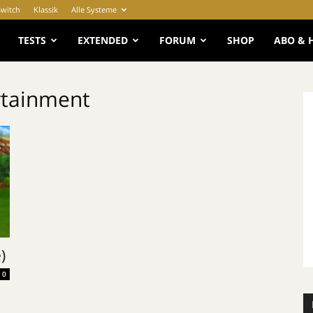
Switch
Klassik
Alle Systeme
e
TESTS
EXTENDED
FORUM
SHOP
ABO & 
tainment
)
0