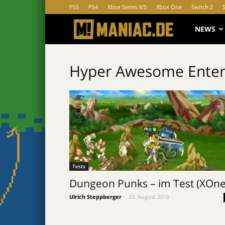
PS5
PS4
Xbox Series X/S
Xbox One
Switch 2
MANIAC.d
NEWS
Hyper Awesome Enter
Tests
Dungeon Punks – im Test (XOne
Ulrich Steppberger
-
23. August 2016