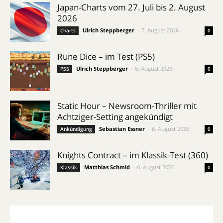
Japan-Charts vom 27. Juli bis 2. August
2026
Ulrich Steppberger
-
7. August 2026
Charts
0
Rune Dice – im Test (PS5)
Ulrich Steppberger
-
6. August 2026
PS5
0
Static Hour – Newsroom-Thriller mit
Achtziger-Setting angekündigt
Sebastian Essner
-
6. August 2026
Ankündigung
0
Knights Contract – im Klassik-Test (360)
Matthias Schmid
-
6. August 2026
Klassik
0