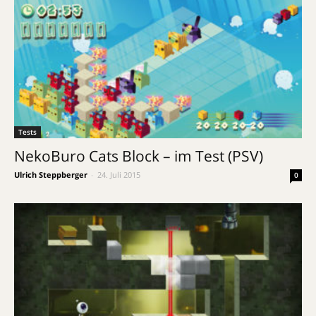
Tests
NekoBuro Cats Block – im Test (PSV)
Ulrich Steppberger
-
24. Juli 2015
0