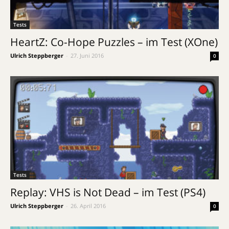
Tests
HeartZ: Co-Hope Puzzles – im Test (XOne)
Ulrich Steppberger
-
27. Juni 2016
0
Tests
Replay: VHS is Not Dead – im Test (PS4)
Ulrich Steppberger
-
26. April 2016
0