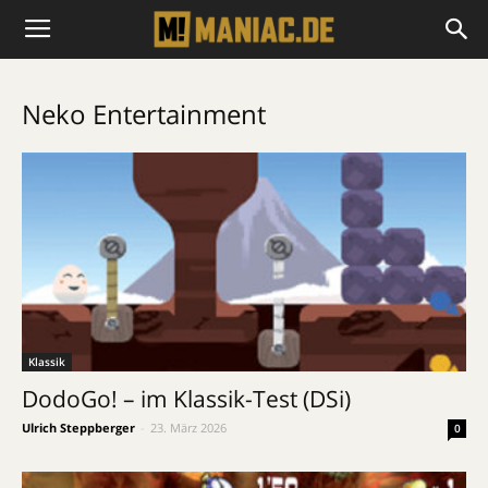
Neko Entertainment
Klassik
DodoGo! – im Klassik-Test (DSi)
Ulrich Steppberger
-
23. März 2026
0