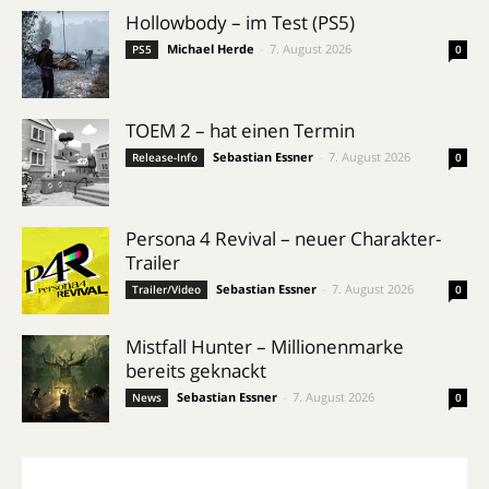
Hollowbody – im Test (PS5)
Michael Herde
-
7. August 2026
PS5
0
TOEM 2 – hat einen Termin
Sebastian Essner
-
7. August 2026
Release-Info
0
Persona 4 Revival – neuer Charakter-
Trailer
Sebastian Essner
-
7. August 2026
Trailer/Video
0
Mistfall Hunter – Millionenmarke
bereits geknackt
Sebastian Essner
-
7. August 2026
News
0