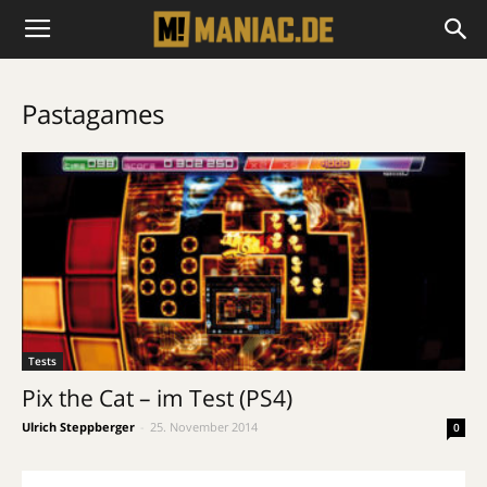
Pastagames
Tests
Pix the Cat – im Test (PS4)
Ulrich Steppberger
-
25. November 2014
0