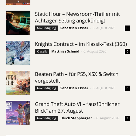
Static Hour – Newsroom-Thriller mit
Achtziger-Setting angekündigt
Sebastian Essner
-
6. August 2026
Ankündigung
0
Knights Contract – im Klassik-Test (360)
Matthias Schmid
-
6. August 2026
Klassik
0
Beaten Path – für PS5, XSX & Switch
vorgestellt
Sebastian Essner
-
6. August 2026
Ankündigung
0
Grand Theft Auto VI – “ausführlicher
Blick” am 27. August
Ulrich Steppberger
-
6. August 2026
Ankündigung
9