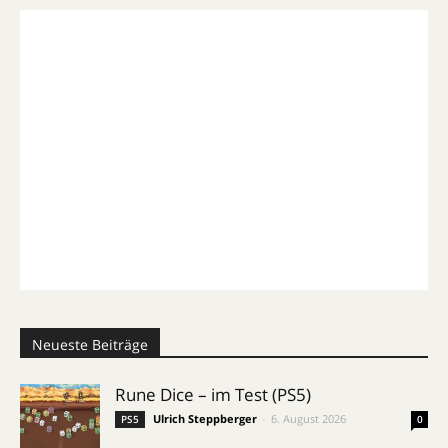
Neueste Beiträge
Rune Dice – im Test (PS5)
Ulrich Steppberger
-
6. August 2026
PS5
0