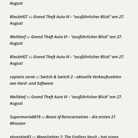
August
BlackHGT
Grand Theft Auto VI – “ausführlicher Blick” am 27.
zu
August
Walldorf
Grand Theft Auto VI – “ausführlicher Blick” am 27.
zu
August
BlackHGT
Grand Theft Auto VI – “ausführlicher Blick” am 27.
zu
August
captain carot
Switch & Switch 2 – aktuelle Verkaufszahlen
zu
von Hard- und Software
Walldorf
Grand Theft Auto VI – “ausführlicher Blick” am 27.
zu
August
Supermario6819
Beast of Reincarnation – die ersten 21
zu
Minuten
ghostdog83
Moonlighter 2: The Endless Vault – hat einen
zu