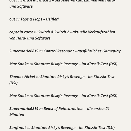
out
Switch & Switch 2 – aktuelle Verkaufszahlen von Hard-
zu
und Software
out
Tops & Flops – Heißer!
zu
captain carot
Switch & Switch 2 – aktuelle Verkaufszahlen
zu
von Hard- und Software
Supermario6819
Control Resonant – ausführliches Gameplay
zu
Max Snake
Shantae: Risky’s Revenge – im Klassik-Test (DSi)
zu
Thomas Nickel
Shantae: Risky’s Revenge – im Klassik-Test
zu
(DSi)
Max Snake
Shantae: Risky’s Revenge – im Klassik-Test (DSi)
zu
Supermario6819
Beast of Reincarnation – die ersten 21
zu
Minuten
Sanftmut
Shantae: Risky’s Revenge – im Klassik-Test (DSi)
zu